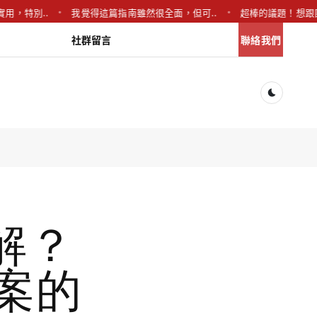
別..
我覺得這篇指南雖然很全面，但可..
超棒的議題！想跟團隊討論
社群留言
聯絡我們
Dark togg
解？
答案的