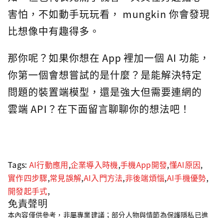
害怕，不如動手玩玩看， mungkin 你會發現
比想像中有趣得多。
那你呢？如果你想在 App 裡加一個 AI 功能，
你第一個會想嘗試的是什麼？是能解決特定
問題的裝置端模型，還是強大但需要連網的
雲端 API？在下面留言聊聊你的想法吧！
Tags:
AI行動應用
,
企業導入時機
,
手機App開發
,
懂AI原因
,
實作四步驟
,
常見誤解
,
AI入門方法
,
非後端煩惱
,
AI手機優勢
,
開發起手式
,
免責聲明
本內容僅供參考，非屬專業建議；部分人物與情節為保護隱私已進