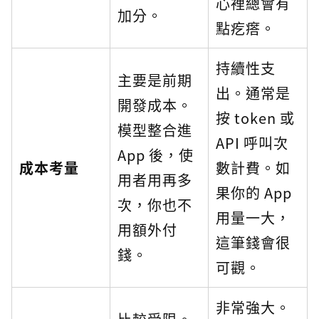
心裡總會有
加分。
點疙瘩。
持續性支
主要是前期
出。通常是
開發成本。
按 token 或
模型整合進
API 呼叫次
App 後，使
成本考量
數計費。如
用者用再多
果你的 App
次，你也不
用量一大，
用額外付
這筆錢會很
錢。
可觀。
非常強大。