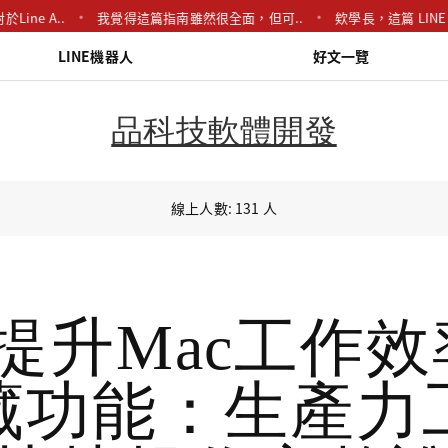
..
我覺得這篇指南雖然很全面，但可..
欸學長，這篇 LINE Bot..
LINE機器人
好文一覽
品科技軟體開發
線上人數: 131 人
提升Mac工作
藏功能：生產力