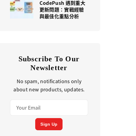
CodePush 遇到重大
更新問題：實戰經驗
與最佳化重點分析
Subscribe To Our
Newsletter
No spam, notifications only
about new products, updates.
Sign Up