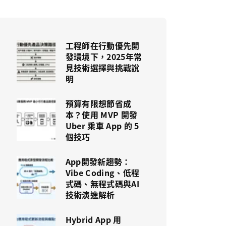
工程師在行動優先開
發環境下，2025年常
見技術選擇與挑戰說
明
預算有限想節省成
本？使用 MVP 開發
Uber 乘車 App 的 5
個技巧
App開發新趨勢：
Vibe Coding、低程
式碼、無程式碼與AI
技術演進解析
Hybrid App 用