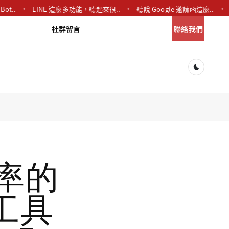
LINE 這麼多功能，聽起來很..
聽說 Google 邀請函這麼..
哎呀看
社群留言
聯絡我們
Dark togg
效率的
工具