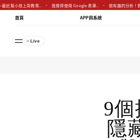
小孩上架教育..
我覺得使用 Google 表單..
很有趣的分析！對於Line A
首頁
APP與系統
Live
9個
隱