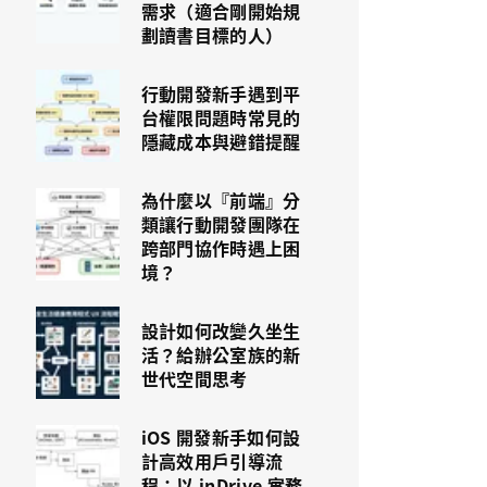
需求（適合剛開始規
劃讀書目標的人）
行動開發新手遇到平
台權限問題時常見的
隱藏成本與避錯提醒
為什麼以『前端』分
類讓行動開發團隊在
跨部門協作時遇上困
境？
設計如何改變久坐生
活？給辦公室族的新
世代空間思考
iOS 開發新手如何設
計高效用戶引導流
程：以 inDrive 實務