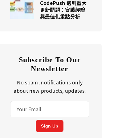
CodePush 遇到重大
更新問題：實戰經驗
與最佳化重點分析
Subscribe To Our
Newsletter
No spam, notifications only
about new products, updates.
Sign Up