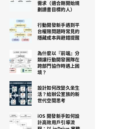
需求（適合剛開始規
劃讀書目標的人）
行動開發新手遇到平
台權限問題時常見的
隱藏成本與避錯提醒
為什麼以『前端』分
類讓行動開發團隊在
跨部門協作時遇上困
境？
設計如何改變久坐生
活？給辦公室族的新
世代空間思考
iOS 開發新手如何設
計高效用戶引導流
程：以 inDrive 實務