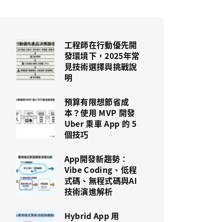
工程師在行動優先開
發環境下，2025年常
見技術選擇與挑戰說
明
預算有限想節省成
本？使用 MVP 開發
Uber 乘車 App 的 5
個技巧
App開發新趨勢：
Vibe Coding、低程
式碼、無程式碼與AI
技術演進解析
Hybrid App 用