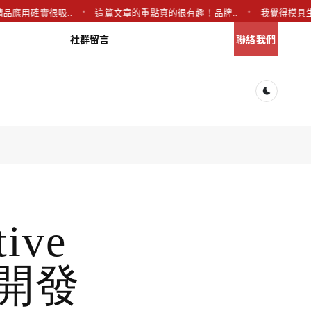
品應用確實很吸..
這篇文章的重點真的很有趣！品牌..
我覺得模具生
社群留言
聯絡我們
Dark togg
tive
與開發