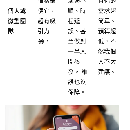
價格最
溝通不
且你的
個人或
便宜，
順、時
需求超
微型團
超有吸
程延
簡單、
隊
引力
誤、甚
預算超
😂。
至做到
低，不
一半人
然我個
間蒸
人不太
發。 維
建議。
護也沒
保障。