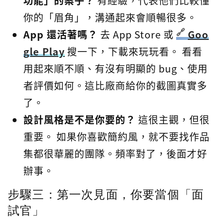
功能」的案子？
有經驗，代表他們比較懂
你的「眉角」，溝通起來會順暢很多。
App 還活著嗎？
去 App Store 或
Goo
gle Play
搜一下，下載來玩玩看。 看看
用起來順不順、有沒有明顯的 bug、使用
者評價如何。這比廠商給你的截圖真實多
了。
設計風格是不是你要的？
這很主觀，但很
重要。 如果你喜歡簡約風，就不要找作品
集都很華麗的團隊。頻率對了，後面才好
辦事。
步驟三：第一次見面，你要當個「面
試官」