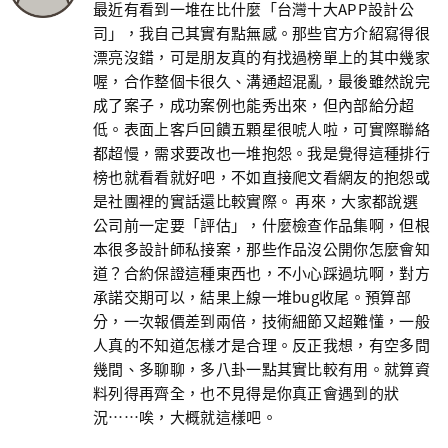
最近有看到一堆在比什麼「台灣十大APP設計公
司」，我自己其實有點無感。那些官方介紹寫得很
漂亮沒錯，可是朋友真的有找過榜單上的其中幾家
喔，合作整個卡很久、溝通超混亂，最後雖然說完
成了案子，成功案例也能秀出來，但內部給分超
低。表面上客戶回饋五顆星很唬人啦，可實際聯絡
都超慢，需求要改也一堆抱怨。我是覺得這種排行
榜也就看看就好吧，不如直接爬文看網友的抱怨或
是社團裡的實話還比較實際。 再來，大家都說選
公司前一定要「評估」，什麼檢查作品集啊，但根
本很多設計師私接案，那些作品沒公開你怎麼會知
道？合約保證這種東西也，不小心踩過坑啊，對方
承諾交期可以，結果上線一堆bug收尾。預算部
分，一次報價差到兩倍，技術細節又超難懂，一般
人真的不知道怎樣才是合理。反正我想，有空多問
幾間、多聊聊，多八卦一點其實比較有用。就算資
料列得再齊全，也不見得是你真正會遇到的狀
況……唉，大概就這樣吧。