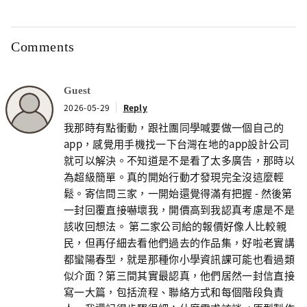
Comments
Guest
2026-05-29
Reply
我那時有點衝動，跟社團同學喊要做一個自己的
app，感覺用手機找一下台灣在地的app設計公司
就可以解決。不知道是不是看了太多廣告，那時以
為超級簡單。真的開始行動才發現完全沒這麼輕
鬆。寄信問三家，一開始還覺得滿有把握 - 然後第
一封回覆直接嚇壞我，開價高到我認真考慮是不是
該收回想法。 第二家公司給的報價好像人比較親
民，但再仔細去看他們過去的作品集，好啦老實講
都蠻陽春型，就是那種你小學資訊課可能也看過類
似介面？第三間其實最認真，他們居然一封信直接
寫一大篇，包括流程、聯絡方式和每個階段負責