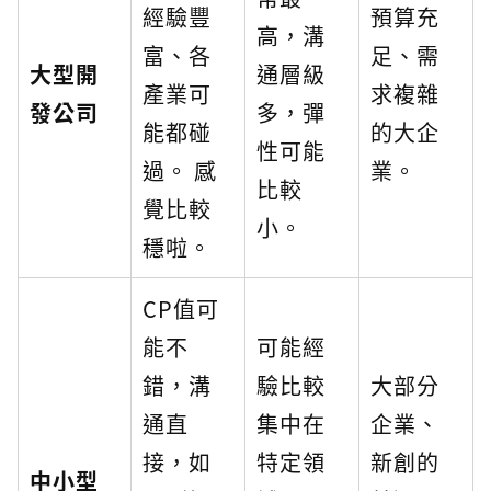
經驗豐
預算充
高，溝
富、各
足、需
大型開
通層級
產業可
求複雜
發公司
多，彈
能都碰
的大企
性可能
過。 感
業。
比較
覺比較
小。
穩啦。
CP值可
能不
可能經
錯，溝
驗比較
大部分
通直
集中在
企業、
接，如
特定領
新創的
中小型