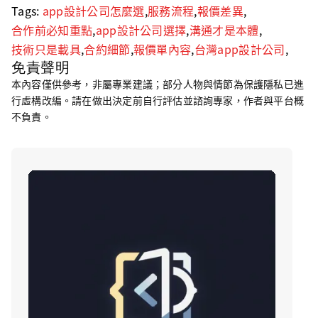
Tags:
app設計公司怎麼選
,
服務流程
,
報價差異
,
合作前必知重點
,
app設計公司選擇
,
溝通才是本體
,
技術只是載具
,
合約細節
,
報價單內容
,
台灣app設計公司
,
免責聲明
本內容僅供參考，非屬專業建議；部分人物與情節為保護隱私已進
行虛構改編。請在做出決定前自行評估並諮詢專家，作者與平台概
不負責。