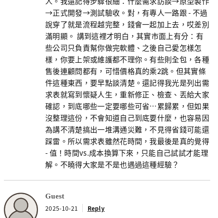
人。我還記得步驟很細：什麼需求訪談→原型製作
→正式開發→測試驗收。對，有專人一路跟 - 不過
說穿了就是流程越完整，錢會一起加上去，哎差別
滿明顯。 講到這裡才明白，其實市面上有分：有
些公司只負責幫你做完軟體、之後自己愛怎樣怎
樣，你要上架或維護都不理你。有些則全包，各種
售後連顧問都有，可惜價格真的乘2跳。但其實條
件這種東西，要早點談清楚。還記得我光是列出需
求表就寫到懷疑人生，重新修正、檢查、丟給大家
確認，到底哪些一定要哪些可省…累歸累，但如果
沒整理這份，不會知道自己到底要什麼，也容易因
為講不清楚搞出一堆溝通災難，不見得省錢可能還
踩雷。所以需求表雖然花時間，我最後是真的覺得
- 值！時間vs.成本換算下來，只能自己試試才能理
解。不曉得大家是不是也遇過這種經驗？
Guest
2025-10-21
Reply