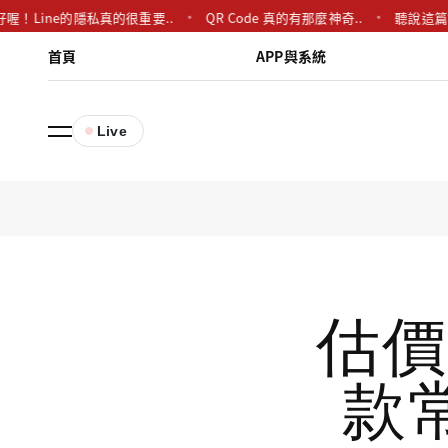
好喔！Line的隱私真的很重要..
QR Code 真的有那麼神奇..
聽說這篇文
首頁
APP與系統
Live
估價
款