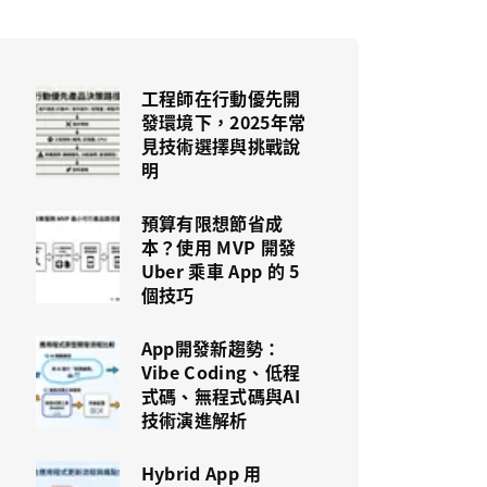
工程師在行動優先開
發環境下，2025年常
見技術選擇與挑戰說
明
預算有限想節省成
本？使用 MVP 開發
Uber 乘車 App 的 5
個技巧
App開發新趨勢：
Vibe Coding、低程
式碼、無程式碼與AI
技術演進解析
Hybrid App 用