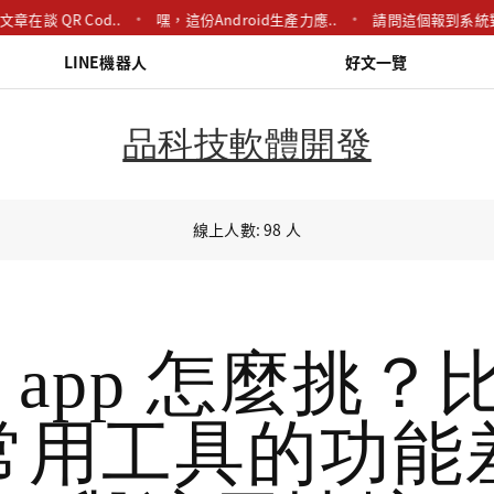
章在談 QR Cod..
嘿，這份Android生產力應..
請問這個報到系統對
LINE機器人
好文一覽
品科技軟體開發
線上人數: 98 人
 app 怎麼挑？比
常用工具的功能