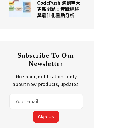
CodePush 遇到重大
更新問題：實戰經驗
與最佳化重點分析
Subscribe To Our
Newsletter
No spam, notifications only
about new products, updates.
Sign Up