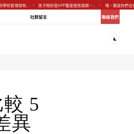
學校管理很有..
孩子剛好是APP重度使用族群，..
嘿，聽說你們在
社群留言
聯絡我們
Dark togg
較 5
差異