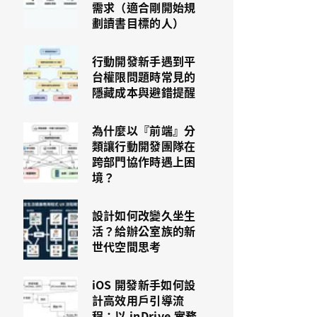
需求（適合剛開始規
劃讀書目標的人）
行動開發新手遇到平
台權限問題時常見的
隱藏成本與避錯提醒
為什麼以『前端』分
類讓行動開發團隊在
跨部門協作時遇上困
境？
設計如何改變久坐生
活？給辦公室族的新
世代空間思考
iOS 開發新手如何設
計高效用戶引導流
程：以 inDrive 實務