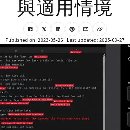
與適用情境
Published on:
2023-05-26
| Last updated:
2025-09-27