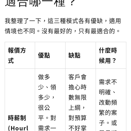
適合哪一種？
我整理了一下，這三種模式各有優缺，適用
情境也不同。沒有最好的，只有最適合的。
報價方
什麼時
優點
缺點
式
候用？
做多
客戶會
需求不
少、領
擔心時
明確、
多少，
數無限
改動頻
很公
上綱，
繁的案
時薪制
平。對
對預算
子。或
(Hourl
需求一
不好掌