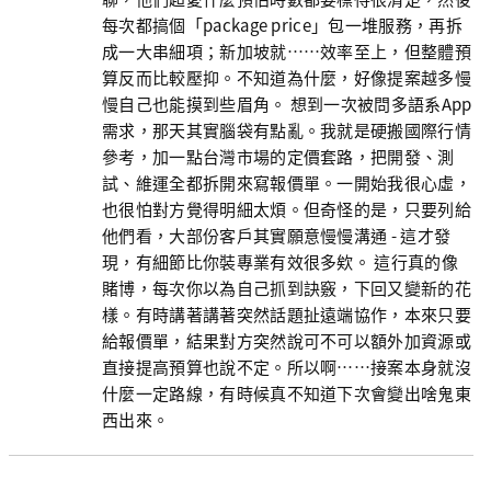
每次都搞個「package price」包一堆服務，再拆
成一大串細項；新加坡就……效率至上，但整體預
算反而比較壓抑。不知道為什麼，好像提案越多慢
慢自己也能摸到些眉角。 想到一次被問多語系App
需求，那天其實腦袋有點亂。我就是硬搬國際行情
參考，加一點台灣市場的定價套路，把開發、測
試、維運全都拆開來寫報價單。一開始我很心虛，
也很怕對方覺得明細太煩。但奇怪的是，只要列給
他們看，大部份客戶其實願意慢慢溝通 - 這才發
現，有細節比你裝專業有效很多欸。 這行真的像
賭博，每次你以為自己抓到訣竅，下回又變新的花
樣。有時講著講著突然話題扯遠端協作，本來只要
給報價單，結果對方突然說可不可以額外加資源或
直接提高預算也說不定。所以啊……接案本身就沒
什麼一定路線，有時候真不知道下次會變出啥鬼東
西出來。