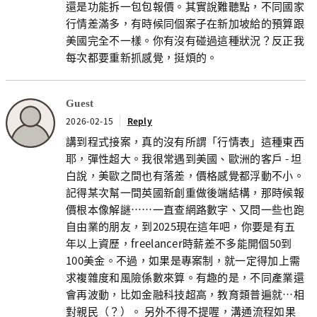
還是功能拆一包包報價。其實說難聽點，不同國家
行情差滿多，有時候同個案子在新加坡給的預算跟
美國完全不一樣。你有沒有碰過這種狀況？反正我
每次都要重新抓感覺，挺煩的。
Guest
2026-02-15
Reply
講到程式接案，真的沒有所謂「行情表」這種東西
耶，彈性超大。我很常遇到美國、歐洲的客戶 - 坦
白說，美歐之間也有落差，價格感覺都浮動不小。
記得某次幫一間英國新創重做後端結構，那時候報
價根本像解謎……一直查網路數字、又問一些也跑
自由業的朋友，到2025現在這年吧，你要是有五
年以上資歷，freelancer時薪差不多能開個50到
100美金。不過，如果是專案制，就一定得加上需
求複雜度和風險係數來算。有趣的是，不同產業還
會再波動，比如金融科技超高，教育類普遍就…相
對親民（？）。 另外不得不提喔，溝通流程如果