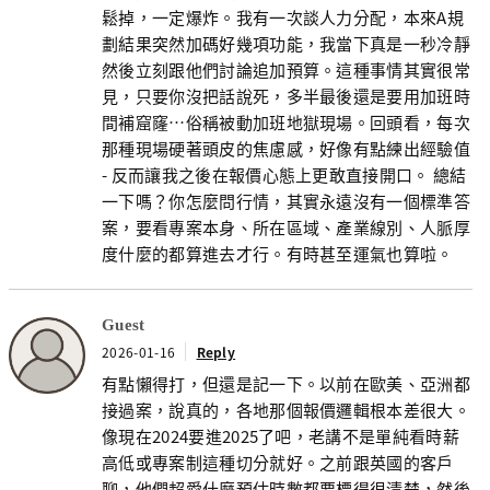
鬆掉，一定爆炸。我有一次談人力分配，本來A規
劃結果突然加碼好幾項功能，我當下真是一秒冷靜
然後立刻跟他們討論追加預算。這種事情其實很常
見，只要你沒把話說死，多半最後還是要用加班時
間補窟窿…俗稱被動加班地獄現場。回頭看，每次
那種現場硬著頭皮的焦慮感，好像有點練出經驗值
- 反而讓我之後在報價心態上更敢直接開口。 總結
一下嗎？你怎麼問行情，其實永遠沒有一個標準答
案，要看專案本身、所在區域、產業線別、人脈厚
度什麼的都算進去才行。有時甚至運氣也算啦。
Guest
2026-01-16
Reply
有點懶得打，但還是記一下。以前在歐美、亞洲都
接過案，說真的，各地那個報價邏輯根本差很大。
像現在2024要進2025了吧，老講不是單純看時薪
高低或專案制這種切分就好。之前跟英國的客戶
聊，他們超愛什麼預估時數都要標得很清楚，然後