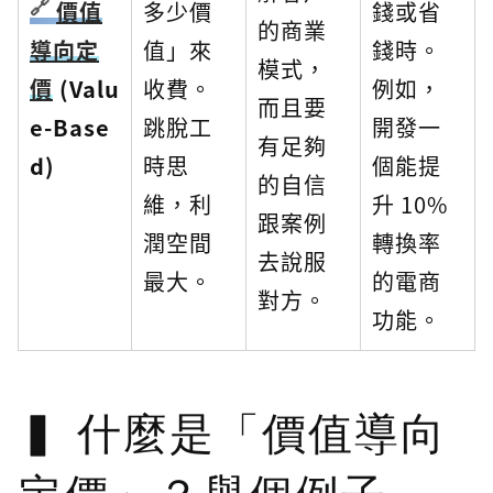
價值
多少價
錢或省
的商業
導向定
值」來
錢時。
模式，
價
(Valu
收費。
例如，
而且要
e-Base
跳脫工
開發一
有足夠
d)
時思
個能提
的自信
維，利
升 10%
跟案例
潤空間
轉換率
去說服
最大。
的電商
對方。
功能。
什麼是「價值導向