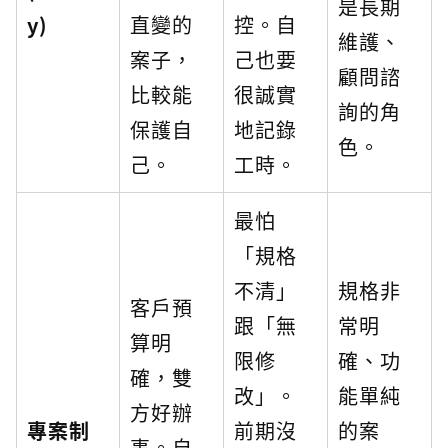
是長期
y)
直變的
控。自
維護、
案子，
己也要
顧問諮
比較能
很誠實
詢的角
保護自
地記錄
色。
己。
工時。
最怕
「規格
不清」
規格非
客戶預
跟「無
常明
算明
限修
確、功
確，雙
改」。
能單純
方好辦
專案制
前期沒
的案
事。自