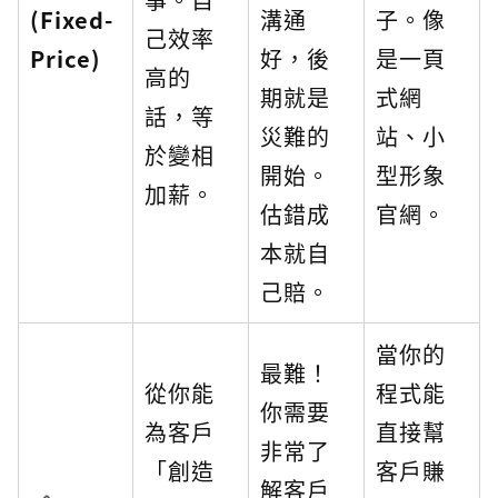
(Fixed-
溝通
子。像
己效率
Price)
好，後
是一頁
高的
期就是
式網
話，等
災難的
站、小
於變相
開始。
型形象
加薪。
估錯成
官網。
本就自
己賠。
當你的
最難！
從你能
程式能
你需要
為客戶
直接幫
非常了
「創造
客戶賺
解客戶