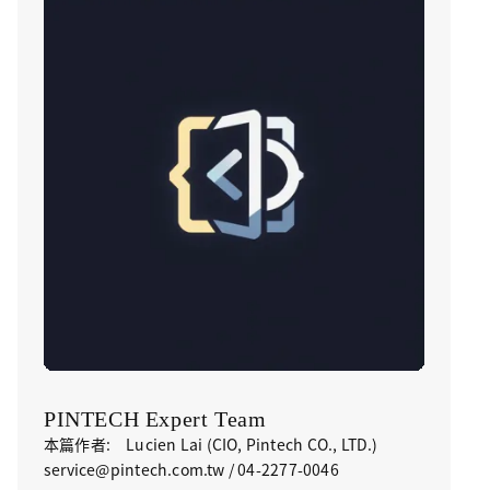
PINTECH Expert Team
本篇作者: Lucien Lai (CIO, Pintech CO., LTD.)
service@pintech.com.tw / 04-2277-0046