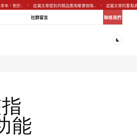
對於..
這篇文章提到的精品應用確實很吸..
這篇文章的重點真的很有
社群留言
聯絡我們
Dark togg
整指
功能