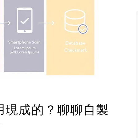
用現成的？聊聊自製
捨