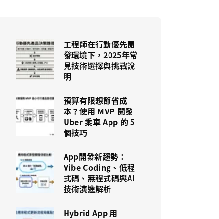
工程師在行動優先開
發環境下，2025年常
見技術選擇與挑戰說
明
預算有限想節省成
本？使用 MVP 開發
Uber 乘車 App 的 5
個技巧
App開發新趨勢：
Vibe Coding、低程
式碼、無程式碼與AI
技術演進解析
Hybrid App 用