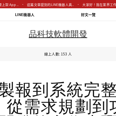
p ..
這篇文章提到的LINE機器人真..
大家好！我在業界工作多年，
LINE機器人
好文一覽
品科技軟體開發
線上人數: 153 人
製報到系統完
：從需求規劃到