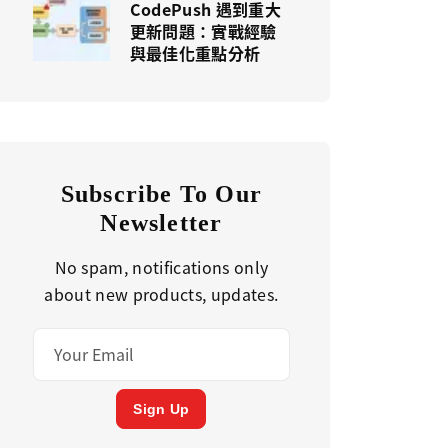
CodePush 遇到重大
更新問題：實戰經驗
與最佳化重點分析
Subscribe To Our
Newsletter
No spam, notifications only
about new products, updates.
Sign Up