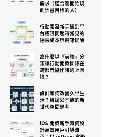
需求（適合剛開始規
劃讀書目標的人）
行動開發新手遇到平
台權限問題時常見的
隱藏成本與避錯提醒
為什麼以『前端』分
類讓行動開發團隊在
跨部門協作時遇上困
境？
設計如何改變久坐生
活？給辦公室族的新
世代空間思考
iOS 開發新手如何設
計高效用戶引導流
程：以 inDrive 實務