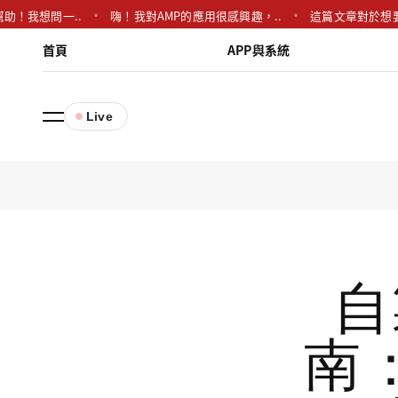
想問一..
嗨！我對AMP的應用很感興趣，..
這篇文章對於想要上架 Ap
首頁
APP與系統
Live
自
南