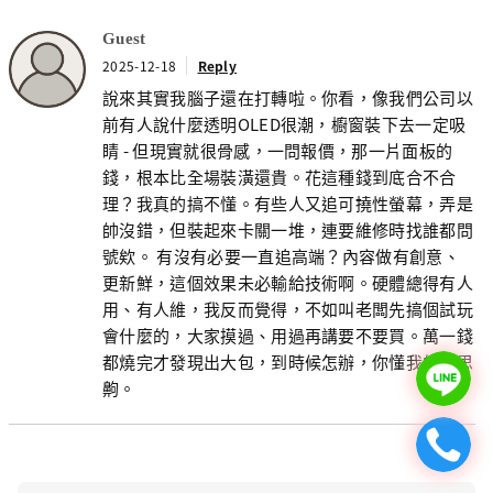
Guest
2025-12-18
Reply
說來其實我腦子還在打轉啦。你看，像我們公司以
前有人說什麼透明OLED很潮，櫥窗裝下去一定吸
睛 - 但現實就很骨感，一問報價，那一片面板的
錢，根本比全場裝潢還貴。花這種錢到底合不合
理？我真的搞不懂。有些人又追可撓性螢幕，弄是
帥沒錯，但裝起來卡關一堆，連要維修時找誰都問
號欸。 有沒有必要一直追高端？內容做有創意、
更新鮮，這個效果未必輸給技術啊。硬體總得有人
用、有人維，我反而覺得，不如叫老闆先搞個試玩
會什麼的，大家摸過、用過再講要不要買。萬一錢
都燒完才發現出大包，到時候怎辦，你懂我的意思
齁。