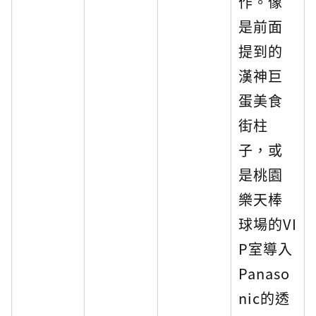
作。像
是前面
提到的
漢神巨
蛋美食
街柱
子，或
是桃園
樂天棒
球場的VI
P室導入
Panaso
nic的透