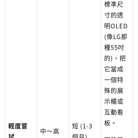
標準尺
寸的透
明OLED
(像LG那
種55吋
的)，把
它當成
一個特
殊的展
示櫃或
互動看
板。
輕度嘗
短 (1-3
中～高
試
個月)