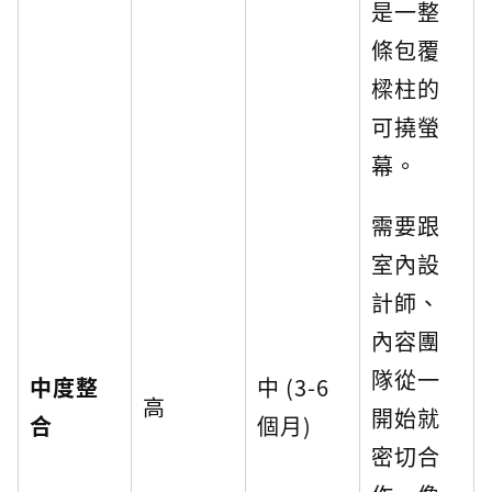
是一整
條包覆
樑柱的
可撓螢
幕。
需要跟
室內設
計師、
內容團
隊從一
中度整
中 (3-6
高
開始就
合
個月)
密切合