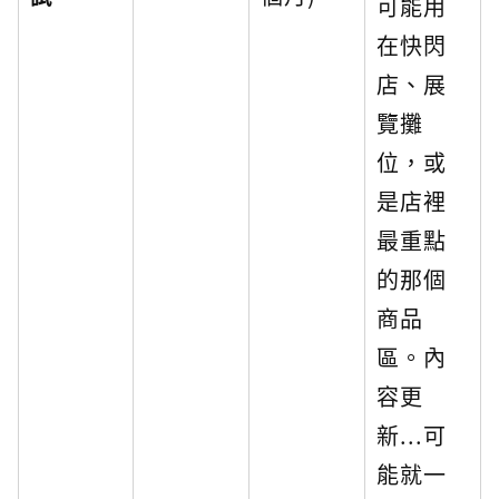
可能用
在快閃
店、展
覽攤
位，或
是店裡
最重點
的那個
商品
區。內
容更
新...可
能就一