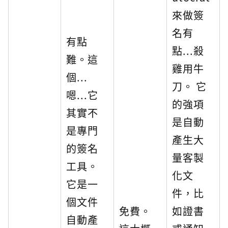
來做簽
名有
有點
點...殺
難。這
雞用牛
個...
刀。 它
嗯...它
的強項
其實不
是自動
是專門
產生大
的簽名
量客製
工具。
化文
它是一
件，比
個文件
免費。
如證書
自動產