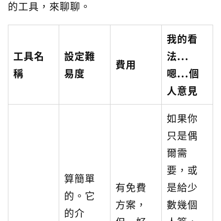
的工具，來聊聊。
我的看
工具名
設定難
法...
費用
稱
易度
嗯...個
人意見
如果你
只是偶
爾需
要，或
算簡單
有免費
是給少
的。它
方案，
數幾個
的介