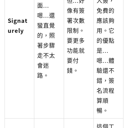
但...好
人簽，
面...
像有簽
免費的
嗯...還
Signat
署次數
應該夠
蠻直覺
urely
限制。
用。它
的，照
要更多
的優點
著步驟
功能就
是...
走不太
要付
嗯...體
會迷
錢。
驗還不
路。
錯，簽
名流程
算順
暢。
這個工