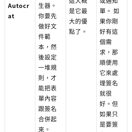
這大概
或通知
Autocr
生器。
是它最
單。 如
at
你要先
大的優
果你剛
做好文
點了。
好有這
件範
個需
本，然
求，那
後設定
順便用
一堆規
它來處
則，才
理簽名
能把表
就很
單內容
好。但
跟簽名
如果只
合併起
是要簽
來。