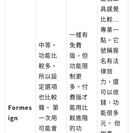
具感覺
比較...
專業一
一樣有
點。它
中等。
免費
號稱簽
功能比
版，但
名有法
較多，
功能限
律效
所以設
制更
力，還
定選項
多。付
可以收
也比較
費版才
錢，功
Formes
雜。 第
能用比
能很多
ign
一次用
較進階
元。 但
可能會
的功