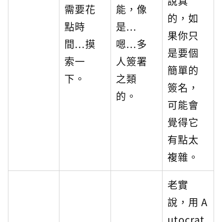
說真
需要花
能，像
的，如
點時
是...
果你只
間...摸
嗯...多
是要個
索一
人簽署
簡單的
下。
之類
簽名，
的。
可能會
覺得它
有點太
複雜。
老實
說，用 A
utocrat