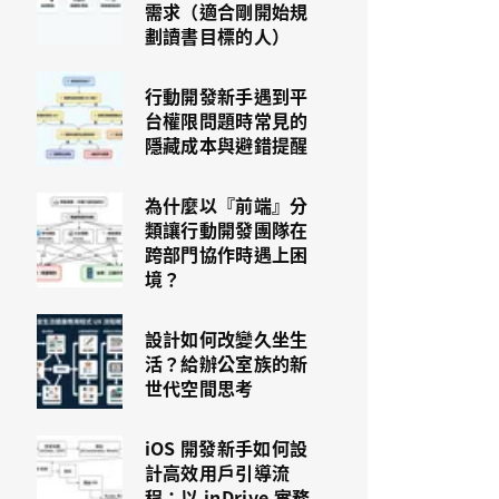
需求（適合剛開始規
劃讀書目標的人）
行動開發新手遇到平
台權限問題時常見的
隱藏成本與避錯提醒
為什麼以『前端』分
類讓行動開發團隊在
跨部門協作時遇上困
境？
設計如何改變久坐生
活？給辦公室族的新
世代空間思考
iOS 開發新手如何設
計高效用戶引導流
程：以 inDrive 實務