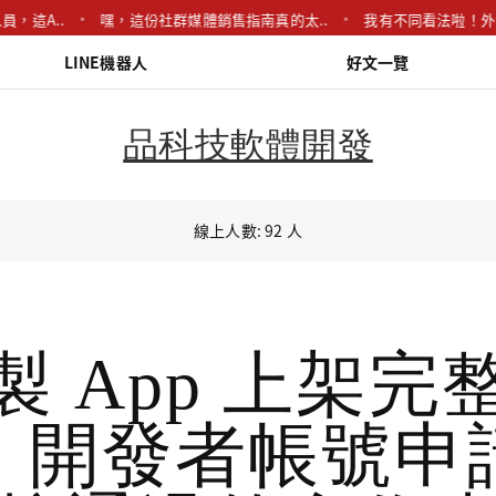
..
嘿，這份社群媒體銷售指南真的太..
我有不同看法啦！外包聽起
LINE機器人
好文一覽
品科技軟體開發
線上人數: 92 人
製 App 上架完
：開發者帳號申