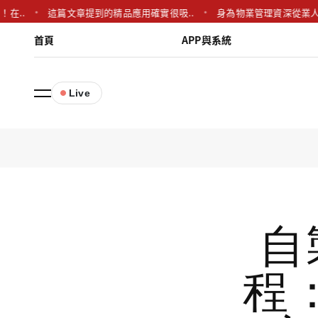
這篇文章提到的精品應用確實很吸..
身為物業管理資深從業人員，這A
首頁
APP與系統
Live
自
程