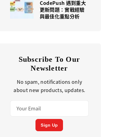
CodePush 遇到重大
更新問題：實戰經驗
與最佳化重點分析
Subscribe To Our
Newsletter
No spam, notifications only
about new products, updates.
Sign Up