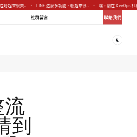
來很美..
LINE 這麼多功能，聽起來很..
嘿，剛在 DevOps 社群看..
社群留言
聯絡我們
Dark togg
整流
請到