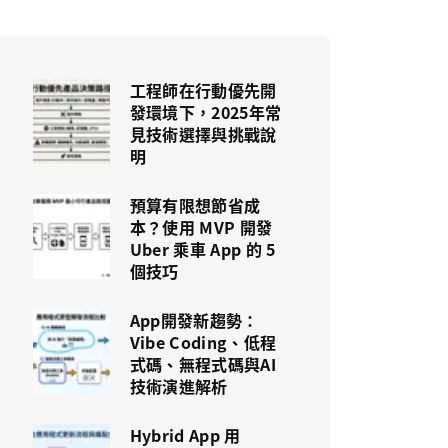
工程師在行動優先開
發環境下，2025年常
見技術選擇與挑戰說
明
預算有限想節省成
本？使用 MVP 開發
Uber 乘車 App 的 5
個技巧
App開發新趨勢：
Vibe Coding、低程
式碼、無程式碼與AI
技術演進解析
Hybrid App 用