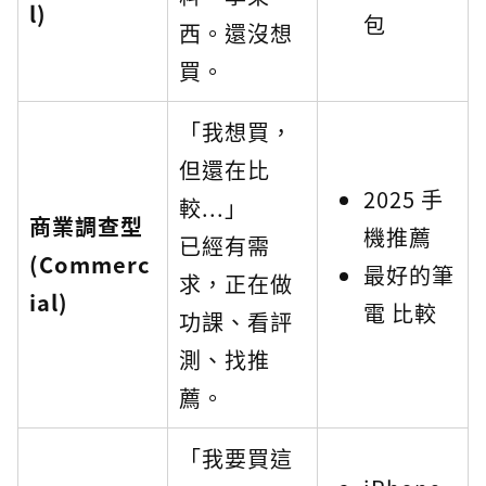
l)
包
西。還沒想
買。
「我想買，
但還在比
2025 手
較...」
商業調查型
機推薦
已經有需
(Commerc
最好的筆
求，正在做
ial)
電 比較
功課、看評
測、找推
薦。
「我要買這