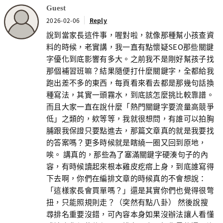
Guest
2026-02-06
Reply
說到當家長這件事，喔對啦，就像那種幫小孩查資
料的時候，老實講，我一直有點懷疑SEO那些關鍵
字優化到底影響有多大。之前我不是剛好幫孩子找
那個補習班嘛？結果隨便打什麼關鍵字，全都給我
跑出差不多的東西，每頁看來看去都是那幾句話換
種寫法，其實一頭霧水，到底該怎麼挑比較靠譜。
而且大家一直在說什麼「熱門關鍵字要流量高競爭
低」之類的，欸等等，我就很想問，有誰可以拍胸
脯跟我保證只要點進去，那篇文章真的就是我要找
的答案嗎？更多時候就是瞎繞一圈又回到原地，
唉。 講真的，那些為了塞滿關鍵字硬湊句子的內
容，有時候讀起來根本雞皮疙瘩上身，到底誰寫得
下去啊，你們在編排文章的時候真的不會想說：
「這樣家長會買單嗎？」還是其實你們也覺得很彆
扭，只能照規則走？（突然有點八卦） 然後說搜
尋排名重要沒錯，可內容本身如果沒辦法讓人看懂