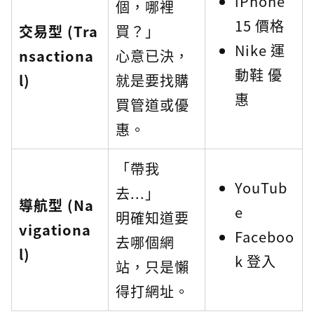
iPhone
個，哪裡
15 價格
交易型 (Tra
買？」
Nike 運
nsactiona
心意已決，
動鞋 優
l)
就是要找購
惠
買管道或優
惠。
「帶我
YouTub
去...」
導航型 (Na
e
明確知道要
vigationa
Faceboo
去哪個網
l)
k 登入
站，只是懶
得打網址。