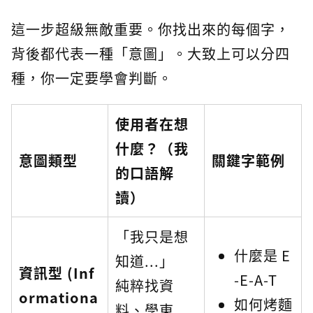
這一步超級無敵重要。你找出來的每個字，
背後都代表一種「意圖」。大致上可以分四
種，你一定要學會判斷。
使用者在想
什麼？（我
意圖類型
關鍵字範例
的口語解
讀）
「我只是想
什麼是 E
知道...」
資訊型 (Inf
-E-A-T
純粹找資
ormationa
如何烤麵
料、學東