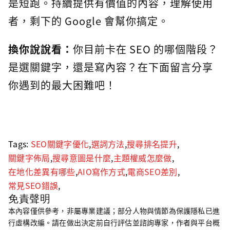
是短跑。持續提供有價值的內容，理解使用
者，剩下的 Google 會幫你搞定。
換你說說看：
你目前卡在 SEO 的哪個階段？
是選關鍵字，還是寫內容？在下面留言分享
你遇到的最大困難吧！
Tags:
SEO關鍵字優化
,
選詞方法
,
搜尋排名提升
,
關鍵字佈局
,
搜尋意圖是什麼
,
主題權威怎麼做
,
在地化差異有哪些
,
AIO寫作方式
,
電商SEO差別
,
常見SEO錯誤
,
免責聲明
本內容僅供參考，非屬專業建議；部分人物與情節為保護隱私已進
行虛構改編。請在做出決定前自行評估並諮詢專家，作者與平台概