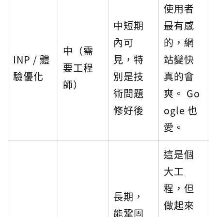
使用者
中短期
最有感
內可
的，網
中（需
INP / 體
見，特
站變快
要工程
驗優化
別是技
真的會
師）
術問題
爽。 Go
修好後
ogle 也
愛。
這是個
大工
程，但
長期，
做起來
能鞏固