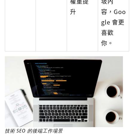
權重提
圾內
升
容，Goo
gle 會更
喜歡
你。
技術 SEO 的後端工作場景