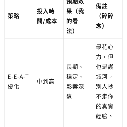
預期效
備註
投入時
果（我
策略
（碎碎
間/成本
的看
念）
法）
最花心
力，但
長期、
也是護
E-E-A-T
穩定、
城河。
中到高
優化
影響深
別人抄
遠
不走你
的真實
經驗。