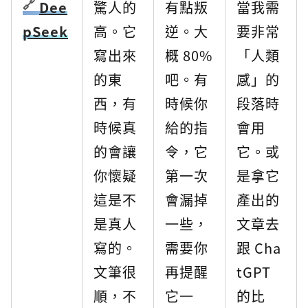
Dee
驚人的
有點叛
當我需
pSeek
高。它
逆。大
要非常
寫出來
概 80%
「人類
的東
吧。有
感」的
西，有
時候你
段落時
時候真
給的指
會用
的會讓
令，它
它。或
你懷疑
第一次
是拿它
這是不
會漏掉
產出的
是真人
一些，
文章去
寫的。
需要你
跟 Cha
文筆很
再提醒
tGPT
順，不
它一
的比