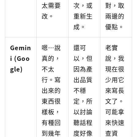
太需要
次，或
對，取
改。
重新生
兩邊的
成。
優點。
Gemin
嗯…說
還可
老實
i (Goo
真的，
以，但
說，我
gle)
不太
因為產
現在很
行。寫
出品質
少用它
出來的
不穩
來寫長
東西很
定，所
文了。
樣板，
以討論
可能拿
有種回
聽話程
來快速
到幾年
度好像
查資