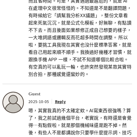
而且省時間。可是，其實遇過最尷尬的，就是 AI
在處理中文很常怪怪的。不知道是不是翻譯問題，
有時候給它「請幫我分析XX議題」，整份文章看
起來死氣沉沉，就是公式化模板，好無聊，有點讀
不下去。而且後面如果想修正成自己想要的樣子，
一大堆詞語或邏輯反而花超多時間在調整。 所以
啦，要挑工具我現在其實也沒什麼標準答案，就是
看自己用起來順不順手。我換過好幾種才習慣，就
跟換手機 APP 一樣，不試不知道哪個比較合啦。
有空真的可以亂玩一輪，也許突然發現某款其實特
別合拍，那種感覺還蠻妙的。
Guest
2025-10-05
Reply
嗯，其實我真的不太確定欸。AI寫東西很強嗎？算
了，我之前試過幾個平台，老實說，有時還是會覺
得…有點假啦，就是那個機械味還是跑不掉。然
後，有些人不是都講說你只要學什麼提示詞、技巧