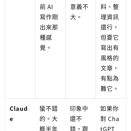
前 AI
意義不
料、整
寫作剛
大。
理資訊
出來那
還行，
種感
但要它
覺。
寫出有
風格的
文章，
有點為
難它。
Claud
蠻不錯
印象中
如果你
e
的。大
還不
對 Cha
概半年
錯，跟
tGPT