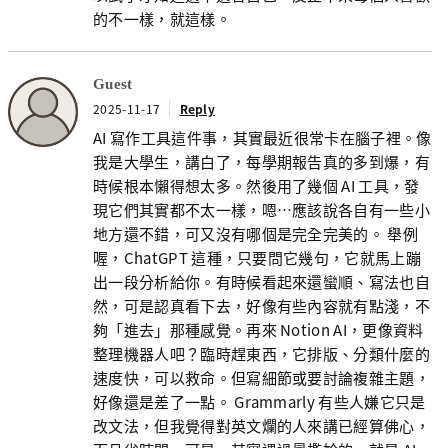
的不一樣，就這樣。
Guest
2025-11-17
Reply
AI 寫作工具這件事，其實最近很常卡在腦子裡。像
我是大學生，講白了，每學期報告真的多到爆，有
時候根本懶得想太多。然後用了幾個 AI 工具，發
現它們其實都不太一樣，嗯…應該說各自有一些小
地方還不錯，可又沒有哪個是完全完美的。 舉例
喔，ChatGPT 這種，只要問它幾句，它就馬上蹦
出一段分析給你。有時候看起來還蠻順、寫法也自
然，可是認真看下去，好像有些內容就有點淺，不
夠「進去」那種感覺。再來 Notion AI，更像資料
整理機器人吧？臨時趕東西，它排版、分類什麼的
速度快，可以救命。但寫細節或要討論複雜主題，
好像還是差了一點。 Grammarly 有些人嫌它只是
改文法，但我覺得對英文爛的人來講已經算佛心，