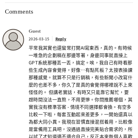
Comments
Guest
2026-03-15
Reply
平常我其實也還蠻常打開AI寫東西，真的。有時候
一堆急的企劃稿在那邊等著，身邊同事就直接上
GPT系統那種丟一丟，搞定。唉，我自己有時看那
些生成內容會覺得，好像…有點死板？太按表操課
那種感覺。就算不只是行銷稿，有些新聞小改寫什
麼的也差不多，你久了是真的會覺得哪裡說不上來
怪怪的。 但講老實話，有時又只能靠它幫忙，要
趕時間沒法一直熬，不用更慘。你問推薦哪個，其
實我沒有標準答案 - 情境不同選擇都會換。有空多
比較一下啦，每套互動起來差更多，一開始還真以
為都大同小異。我現在習慣直接混搭着用，比較像
是當備用工具吧，沒遇過直接完美貼合需求的，所
以試了才知道適不適合自己，反正本來每個人喜歡