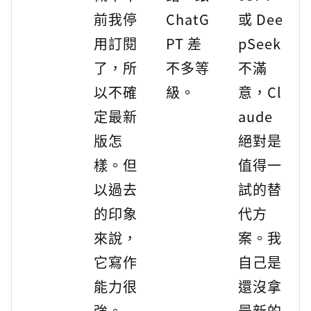
前我停
ChatG
或 Dee
用訂閱
PT 差
pSeek
了，所
不多等
不滿
以不確
級。
意，Cl
定最新
aude
版怎
絕對是
樣。但
值得一
以過去
試的替
的印象
代方
來說，
案。我
它寫作
自己是
能力很
還沒拿
強。
最新的