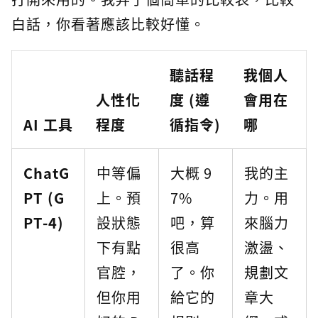
白話，你看著應該比較好懂。
聽話程
我個人
人性化
度 (遵
會用在
AI 工具
程度
循指令)
哪
ChatG
中等偏
大概 9
我的主
PT (G
上。預
7%
力。用
PT-4)
設狀態
吧，算
來腦力
下有點
很高
激盪、
官腔，
了。你
規劃文
但你用
給它的
章大