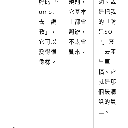
好的 Pr
規則，
綱、或
ompt
它基本
是把我
去「調
上都會
的「防
教」，
照辦，
呆SO
它可以
不太會
P」套
變得很
亂來。
上去產
像樣。
出草
稿。它
就是那
個最聽
話的員
工。