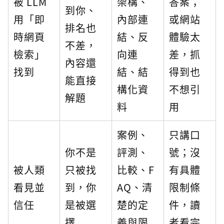
被 LLM
架構、
答案；
到你、
用「即
內部連
或網站
排名也
時網頁
結、反
體驗太
不差，
檢索」
向連
差，抓
內容還
找到
結、結
得到也
能直接
構化資
不想引
解題
料
用
案例、
只講口
你不是
評測、
號；沒
被人類
只被找
比較、F
有具體
看見並
到，你
AQ、清
限制條
信任
是被選
楚的定
件，讀
擇
義與限
者看完