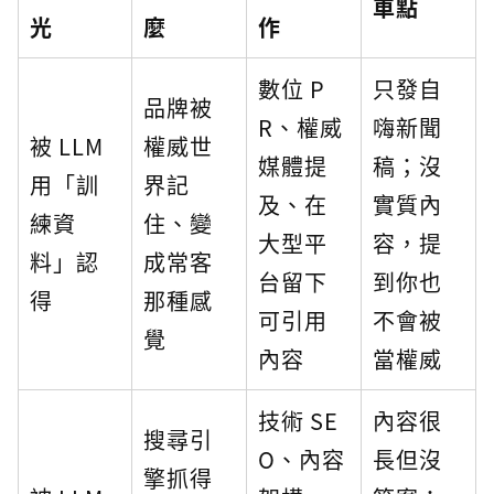
車點
光
麼
作
數位 P
只發自
品牌被
R、權威
嗨新聞
被 LLM
權威世
媒體提
稿；沒
用「訓
界記
及、在
實質內
練資
住、變
大型平
容，提
料」認
成常客
台留下
到你也
得
那種感
可引用
不會被
覺
內容
當權威
技術 SE
內容很
搜尋引
O、內容
長但沒
擎抓得