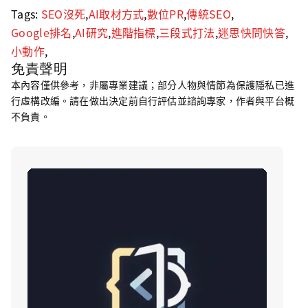
Tags:
SEO沒死
,
AI取材方式
,
數位PR
,
傳統SEO
,
Google排名
,
AI研究
,
進階指標
,
三段式打法
,
迷思快問快答
,
小動作
,
免責聲明
本內容僅供參考，非屬專業建議；部分人物與情節為保護隱私已進
行虛構改編。請在做出決定前自行評估並諮詢專家，作者與平台概
不負責。