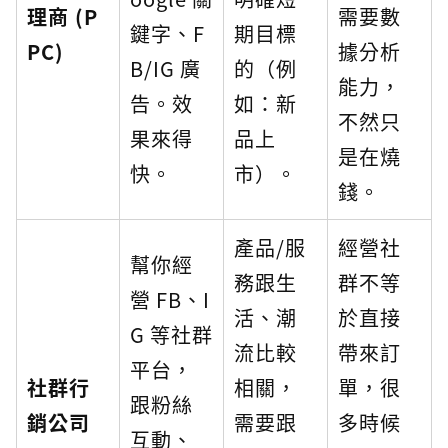
理商 (P
需要數
鍵字、F
期目標
PC)
據分析
B/IG 廣
的（例
能力，
告。效
如：新
不然只
果來得
品上
是在燒
快。
市）。
錢。
產品/服
經營社
幫你經
務跟生
群不等
營 FB、I
活、潮
於直接
G 等社群
流比較
帶來訂
平台，
社群行
相關，
單，很
跟粉絲
銷公司
需要跟
多時候
互動、