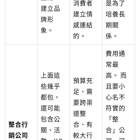
消費者
是為了
建立品
建立情
培養長
牌形
感連結
期關
象。
的。
係。
費用通
常最
上面這
高。 而
預算充
些幾乎
且要小
足、需
都包，
心名不
要跨渠
還可能
符實的
道整
包含公
「整
整合行
合、有
關、活
合」公
銷公司
較大行