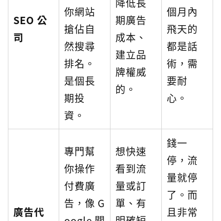
降低長
你網站
個月內
SEO 公
期廣告
搶佔自
飛天的
司
成本、
然搜尋
都是話
建立品
排名。
術，需
牌權威
是個長
要耐
的。
期投
心。
資。
錢一
專門幫
想快速
停，流
你操作
看到流
量就停
付費廣
量或訂
了。而
告，像 G
單、有
廣告代
且非常
oogle 關
明確短