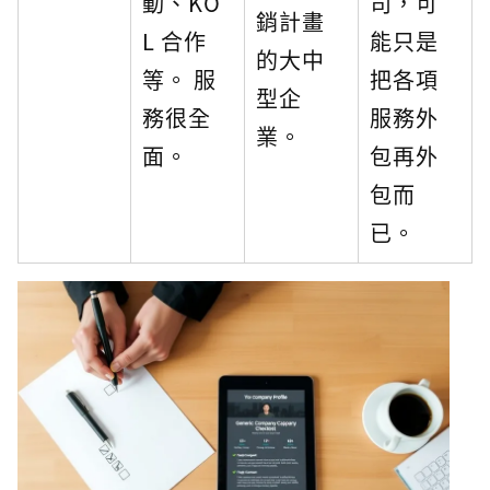
動、KO
司，可
銷計畫
L 合作
能只是
的大中
等。 服
把各項
型企
務很全
服務外
業。
面。
包再外
包而
已。