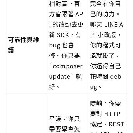
相對高。官
完全看你自
方會跟著 AP
己的功力。
I 的改動去更
哪天 LINE A
新 SDK，有
PI 小改版，
可靠性與維
bug 也會
你的程式可
護
修。你只要
能就掛了，
`composer
你還得自己
update` 就
花時間 deb
好。
ug。
陡峭。你需
要對 HTTP
平緩。你只
協定、REST
需要學會怎