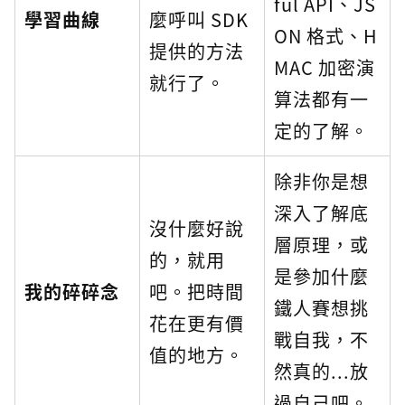
ful API、JS
學習曲線
麼呼叫 SDK
ON 格式、H
提供的方法
MAC 加密演
就行了。
算法都有一
定的了解。
除非你是想
深入了解底
沒什麼好說
層原理，或
的，就用
是參加什麼
我的碎碎念
吧。把時間
鐵人賽想挑
花在更有價
戰自我，不
值的地方。
然真的...放
過自己吧。