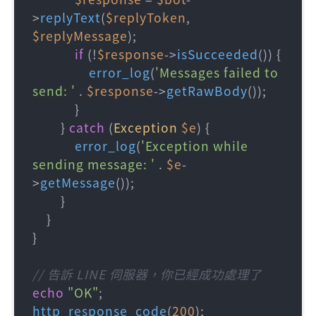
>
replyText
(
$replyToken
, 
$replyMessage
);

if
 (!
$response
->
isSucceeded
()) {

error_log
(
'Messages failed to 
send: '
 . 
$response
->
getRawBody
());

            }

        } 
catch
 (
Exception
$e
) {

error_log
(
'Exception while 
sending message: '
 . 
$e
-
>
getMessage
());

        }

    }

}

// 告訴 LINE 伺服器，你已經成功處理了
echo
"OK"
http_response_code
(
200
);
