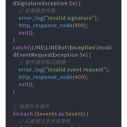
dSignatureException 
$e
) {

// 簽章驗證失敗
error_log
(
"Invalid signature"
);

http_response_code
(
400
);

exit
();

} 
catch
(\LINE\LINEBot\
Exception
\Invali
dEventRequestException 
$e
) {

// 事件請求格式錯誤
error_log
(
"Invalid event request"
);

http_response_code
(
400
);

exit
();

}

// 遍歷所有事件
foreach
 (
$events
as
$event
) {

// 只處理文字訊息事件