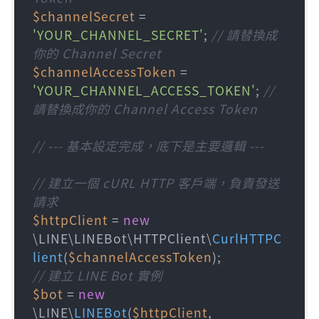
$channelSecret
 = 
'YOUR_CHANNEL_SECRET'
; 
// 請替換成
你的 Channel Secret
$channelAccessToken
 = 
'YOUR_CHANNEL_ACCESS_TOKEN'
; 
// 
請替換成你的 Channel Access Token
// --- 基本設定完成，底下是主要邏輯 ---
// 建立一個 cURL HTTP 客戶端，負責發送
請求
$httpClient
 = 
new
\LINE\LINEBot\HTTPClient\
CurlHTTPC
lient
(
$channelAccessToken
// 建立 LINE Bot 實例
$bot
 = 
new
\LINE\
LINEBot
(
$httpClient
, 