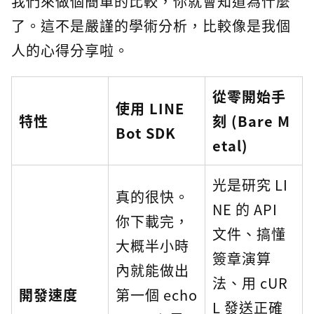
我們來做個簡單的比較，你就會知道為什麼
了。這不是嚴謹的學術分析，比較像是我個
人的心得分享啦。
從零開始手
使用 LINE
特性
刻 (Bare M
Bot SDK
etal)
光是研究 LI
真的很快。
NE 的 API
你下載完，
文件、搞懂
大概半小時
簽章演算
內就能做出
法、用 cUR
開發速度
第一個 echo
L 發送正確