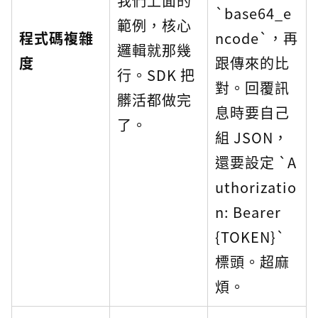
我們上面的
`base64_e
範例，核心
程式碼複雜
ncode`，再
邏輯就那幾
度
跟傳來的比
行。SDK 把
對。回覆訊
髒活都做完
息時要自己
了。
組 JSON，
還要設定 `A
uthorizatio
n: Bearer
{TOKEN}`
標頭。超麻
煩。