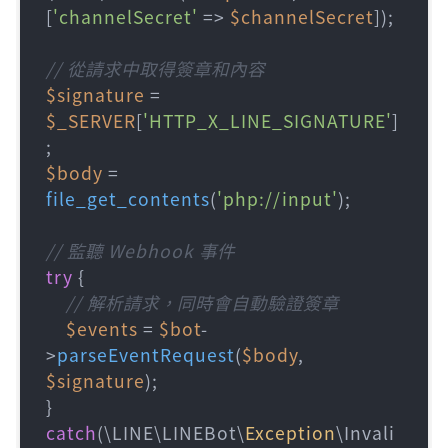
[
'channelSecret'
 => 
$channelSecret
]);

// 從請求中取得簽章和內容
$signature
 = 
$_SERVER
[
'HTTP_X_LINE_SIGNATURE'
]
$body
 = 
file_get_contents
(
'php://input'
);

// 監聽 Webhook 事件
try
 {

// 解析請求，同時會自動驗證簽章
$events
 = 
$bot
-
>
parseEventRequest
(
$body
, 
$signature
);

} 
catch
(\LINE\LINEBot\
Exception
\Invali