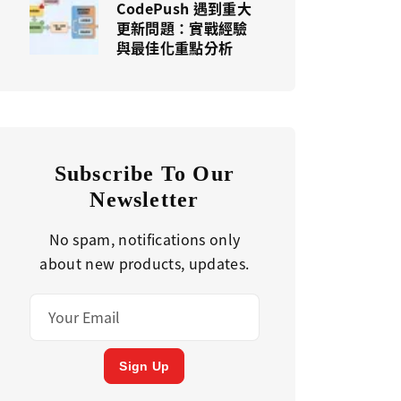
CodePush 遇到重大
更新問題：實戰經驗
與最佳化重點分析
Subscribe To Our
Newsletter
No spam, notifications only
about new products, updates.
Sign Up