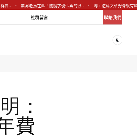
業界老鳥在此！關鍵字優化真的很..
嗯，這篇文章好像很有料！Exp.
社群留言
聯絡我們
Dark togg
說明：
號年費