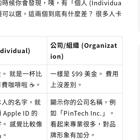
時候你會發現，咦，有「個人 (Individua
n)」兩種可以選，這兩個到底有什麼差？ 很多人卡
。
公司/組織 (Organizat
dividual)
ion)
美金。 就是一杯比
一樣是 $99 美金。 費用
費咖啡啦 ☕️。
上沒差別。
本人的名字，就
顯示你的公司名稱，例
Apple ID 的
如「PinTech Inc.」。
。 感覺比較像
看起来專業很多，對品
品。
牌形象有加分。