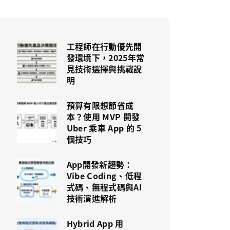
工程師在行動優先開
發環境下，2025年常
見技術選擇與挑戰說
明
預算有限想節省成
本？使用 MVP 開發
Uber 乘車 App 的 5
個技巧
App開發新趨勢：
Vibe Coding、低程
式碼、無程式碼與AI
技術演進解析
Hybrid App 用