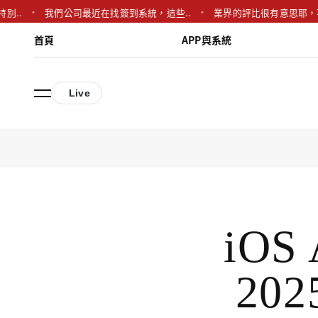
我們公司最近在找簽到系統，這些..
業界的評比很有意思耶，不過感覺
首頁
APP與系統
Live
iO
20