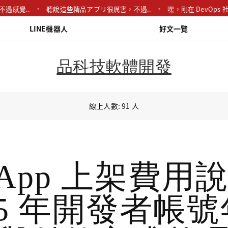
..
聽說這些精品アプリ很厲害，不過..
嘿，剛在 DevOps 社群看..
LINE機器人
好文一覽
品科技軟體開發
線上人數: 91 人
S App 上架費用
25 年開發者帳