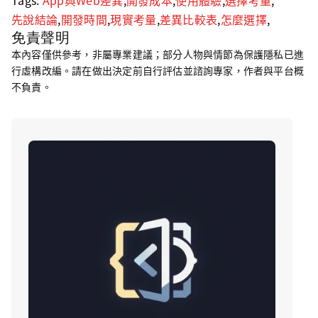
Tags:
App與Web差異
,
開發成本
,
使用體驗
,
選擇考量
,
先說結論
,
開發時間
,
現實考量
,
差異比較表
,
怎麼選擇
,
免責聲明
本內容僅供參考，非屬專業建議；部分人物與情節為保護隱私已進
行虛構改編。請在做出決定前自行評估並諮詢專家，作者與平台概
不負責。