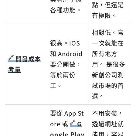
點，但還是
各種功能。
有極限。
相對低。寫
很高。iOS
一次就能在
和 Android
所有地方
開發成本
要分開做，
用。 是很多
考量
等於兩份
新創公司測
工。
試市場的首
選。
要從 App St
不用安裝，
ore 或
G
透過網址就
oogle Play
能用，容易