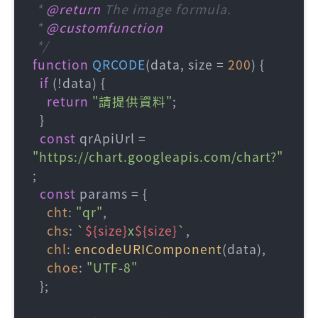
 * 
@return
 The image formula.

 * 
@customfunction
 */
function
QRCODE
(
data, size = 
200
) {

if
 (!data) {

return
"請提供資料"
;

  }

const
 qrApiUrl = 
"https://chart.googleapis.com/chart?"
;

const
 params = {

cht
: 
"qr"
,

chs
: 
`
${size}
x
${size}
`
,

chl
: 
encodeURIComponent
(data),

choe
: 
"UTF-8"
  };
