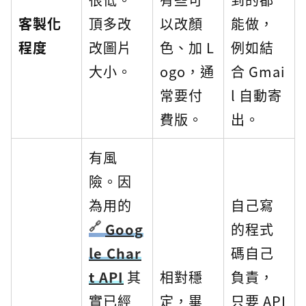
客製化
頂多改
以改顏
能做，
程度
改圖片
色、加 L
例如結
大小。
ogo，通
合 Gmai
常要付
l 自動寄
費版。
出。
有風
險。因
為用的
自己寫
Goog
的程式
le Char
碼自己
t API
其
相對穩
負責，
實已經
定，畢
只要 API