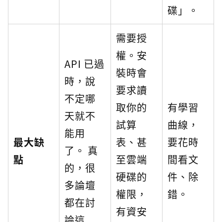
碟」。
需要授
權。安
API 已過
裝時會
時，說
要求讀
不定哪
取你的
有學習
天就不
試算
曲線，
能用
最大缺
表、甚
要花時
了。 真
點
至雲端
間看文
的，很
硬碟的
件、除
多論壇
權限，
錯。
都在討
有資安
論這