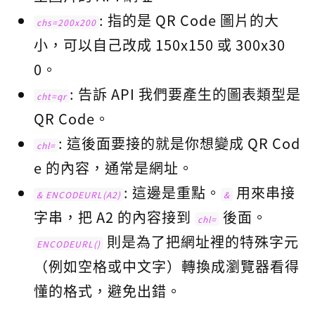
: 指的是 QR Code 圖片的大
chs=200x200
小，可以自己改成 150x150 或 300x30
0。
: 告訴 API 我們要產生的圖表類型是
cht=qr
QR Code。
: 這後面要接的就是你想變成 QR Cod
chl=
e 的內容，通常是網址。
: 這邊是重點。
用來串接
& ENCODEURL(A2)
&
字串，把 A2 的內容接到
後面。
chl=
則是為了把網址裡的特殊字元
ENCODEURL()
（例如空格或中文字）轉換成瀏覽器看得
懂的格式，避免出錯。