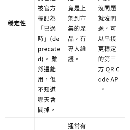
被官方
竟是上
沒問題
標記為
架到市
就沒問
穩定性
「已過
集的產
題。可
時」(de
品，有
以串接
precate
專人維
更穩定
d)。 雖
護。
的第三
然還能
方 QR C
用，但
ode AP
不知道
I。
哪天會
關掉。
通常有