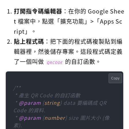
打開指令碼編輯器
：在你的 Google Shee
t 檔案中，點選「擴充功能」>「Apps Sc
ript」。
貼上程式碼
：把下面的程式碼複製貼到編
輯器裡，然後儲存專案。這段程式碼定義
了一個叫做
的自訂函數。
QRCODE
Copy
/**

 * 產生 QR Code 的自訂函數

 * 
@param
 {
string
} data 要編碼成 QR 
Code 的資料.

 * 
@param
 {
number
} size 圖片大小 (像
素).
