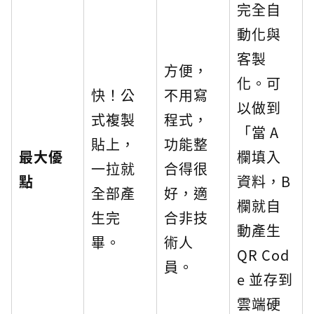
完全自
動化與
客製
方便，
化。可
快！公
不用寫
以做到
式複製
程式，
「當 A
貼上，
功能整
最大優
欄填入
一拉就
合得很
點
資料，B
全部產
好，適
欄就自
生完
合非技
動產生
畢。
術人
QR Cod
員。
e 並存到
雲端硬