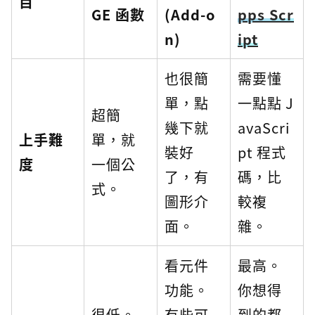
目
GE 函數
(Add-o
pps Scr
n)
ipt
也很簡
需要懂
單，點
一點點 J
超簡
幾下就
avaScri
上手難
單，就
裝好
pt 程式
度
一個公
了，有
碼，比
式。
圖形介
較複
面。
雜。
看元件
最高。
功能。
你想得
很低。
有些可
到的都