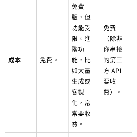
免費
版，但
功能受
免費
限。進
（除非
階功
你串接
成本
免費。
能，比
的第三
如大量
方 API
生成或
要收
客製
費）。
化，常
常要收
費。