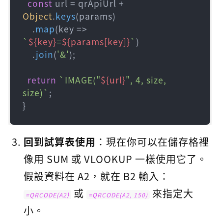
const
 url = qrApiUrl + 
Object
.
keys
(params)

    .
map
(
key
 =>
`
${key}
=
${params[key]}
`
)

    .
join
(
'&'
);

return
`IMAGE("
${url}
", 4, size, 
size)`
;

}
回到試算表使用
：現在你可以在儲存格裡
像用 SUM 或 VLOOKUP 一樣使用它了。
假設資料在 A2，就在 B2 輸入：
或
來指定大
=QRCODE(A2)
=QRCODE(A2, 150)
小。