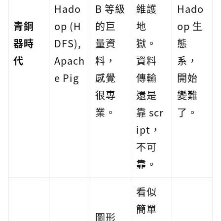
Hado
B 等級
維護
Hado
青銅
op (H
的巨
地
op 生
器時
DFS),
量資
獄。
態
代
Apach
料，
資料
系，
e Pig
感覺
傳輸
開始
很專
還是
變難
業。
靠 scr
了。
ipt，
不可
靠。
看似
簡單
圖形