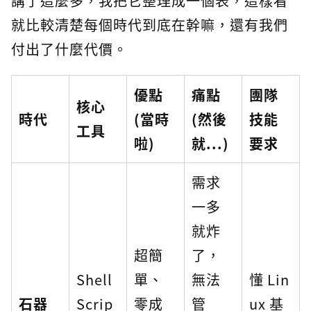
講了這麼多，我把它整理成一個表，這樣看
就比較清楚每個時代到底在幹嘛，還有我們
付出了什麼代價。
優點
痛點
團隊
核心
時代
(當時
(然後
技能
工具
啦)
就...)
要求
需求
一多
就炸
超簡
了，
Shell
單、
無法
懂 Lin
石器
Scrip
零成
管
ux 基