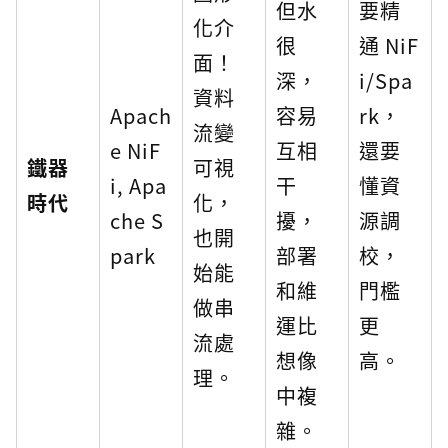
但水
要精
化介
很
通 NiF
面！
深，
i/Spa
資料
Apach
容易
rk，
流變
e NiF
互相
還要
鐵器
可視
i, Apa
干
懂資
時代
化，
che S
擾，
源調
也開
park
部署
校，
始能
和維
門檻
做串
運比
更
流處
想像
高。
理。
中複
雜。