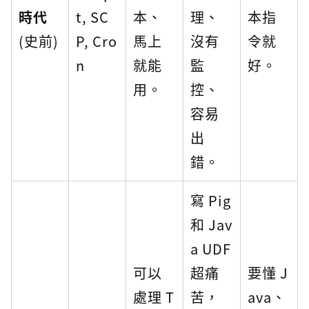
時代
t, SC
本、
理、
本指
(史前)
P, Cro
馬上
沒有
令就
n
就能
監
好。
用。
控、
容易
出
錯。
寫 Pig
和 Jav
a UDF
可以
超痛
要懂 J
處理 T
苦，
ava、