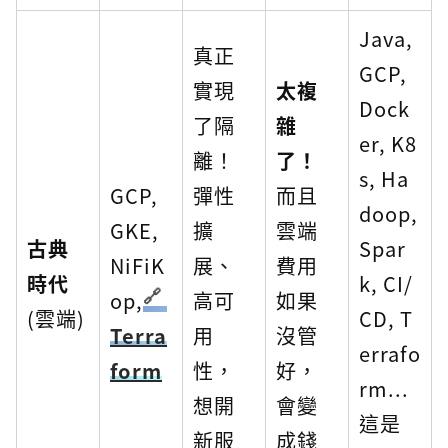
Java,
真正
GCP,
實現
太複
Dock
了隔
雜
er, K8
離！
了！
s, Ha
GCP,
彈性
而且
doop,
GKE,
擴
雲端
古典
Spar
NiFiK
展、
費用
時代
k, CI/
op,
高可
如果
(雲端)
CD, T
Terra
用
沒管
errafo
form
性，
好，
rm...
想開
會變
這是
新服
成錢