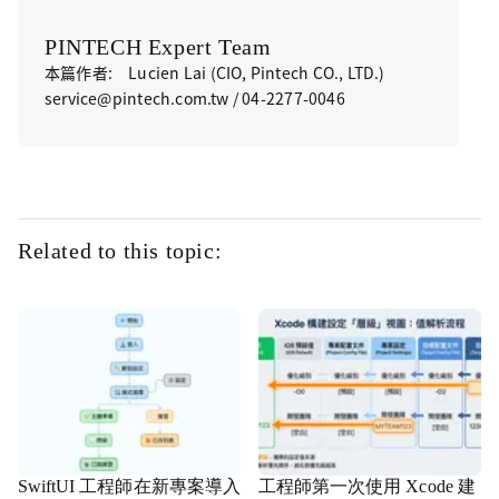
PINTECH Expert Team
本篇作者: Lucien Lai (CIO, Pintech CO., LTD.)
service@pintech.com.tw / 04-2277-0046
Related to this topic:
SwiftUI 工程師在新專案導入
工程師第一次使用 Xcode 建