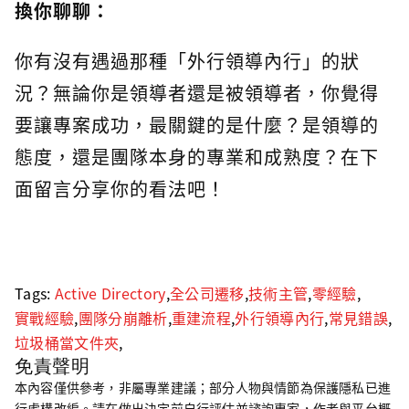
換你聊聊：
你有沒有遇過那種「外行領導內行」的狀
況？無論你是領導者還是被領導者，你覺得
要讓專案成功，最關鍵的是什麼？是領導的
態度，還是團隊本身的專業和成熟度？在下
面留言分享你的看法吧！
Tags:
Active Directory
,
全公司遷移
,
技術主管
,
零經驗
,
實戰經驗
,
團隊分崩離析
,
重建流程
,
外行領導內行
,
常見錯誤
,
垃圾桶當文件夾
,
免責聲明
本內容僅供參考，非屬專業建議；部分人物與情節為保護隱私已進
行虛構改編。請在做出決定前自行評估並諮詢專家，作者與平台概