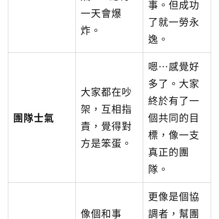
事。但成功
一天會爆
了就一勞永
炸。
逸。
嗯…感覺好
多了。大家
大家都在吵
終於有了一
架，互相指
團隊士氣
個共同的目
責，覺得對
標，像一支
方是笨蛋。
真正的團
隊。
更像是個協
像個和事
調者，幫團