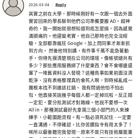
2026-03-04
Reply
其實之前在大學，那時候剛好有一次跟一個去外面
實習回來的學長聊到他們公司準備要搬 AD。超神
奇的，我一開始就很想知道到底怎麼搞，因為感覺
滿頭痛的。他還蠻老實，他自己那時也完全沒經
驗，全部都靠瘋狂 Google，加上問同事才漸漸抓
到方向。 然後他特別講，有件事千萬不能急著動
手，你得先摸清楚現在公司的環境。像帳號總共有
多少？那些應用服務綁了什麼東西？會不會哪邊還
塞了一堆舊資料沒人發現？這種鳥事如果前面沒清
乾淨、沒有表格整理真的會死人啊，到時候亂成一
團根本找不到誰該扛鍋。 我有問過他怕不怕出
包，他直接笑說幾乎每個人都一定掉坑啦，反正錯
一定犯，要分批測試才對路線。他說不要想一次
All in，那種測試最好先拿兩三個小部門的人來練
練手，小範圍跑流程。有一點必須死記住 - 一定要
一直溝通，不停確認，比你苦鑽指令有用太多了！
唉所以最後聽完我發現…原來不是只有技術層面重