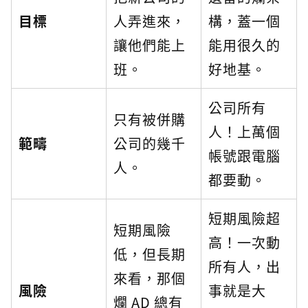
目標
人弄進來，
構，蓋一個
讓他們能上
能用很久的
班。
好地基。
公司所有
只有被併購
人！上萬個
範疇
公司的幾千
帳號跟電腦
人。
都要動。
短期風險超
短期風險
高！一次動
低，但長期
所有人，出
來看，那個
風險
事就是大
爛 AD 總有