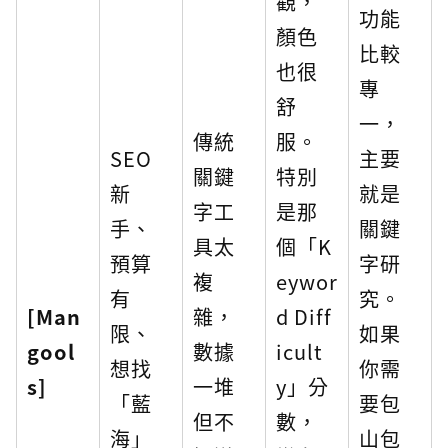
觀，
功能
顏色
比較
也很
專
舒
一，
傳統
服。
SEO
主要
關鍵
特別
新
就是
字工
是那
手、
關鍵
具太
個「K
預算
字研
複
eywor
有
究。
[Man
雜，
d Diff
限、
如果
gool
數據
icult
想找
你需
s]
一堆
y」分
「藍
要包
但不
數，
海」
山包