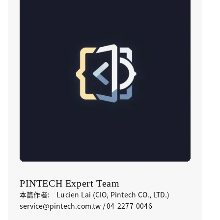
PINTECH Expert Team
本篇作者: Lucien Lai (CIO, Pintech CO., LTD.)
service@pintech.com.tw / 04-2277-0046