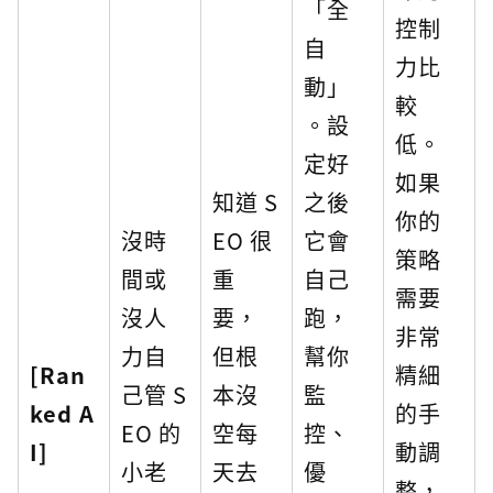
「全
控制
自
力比
動」
較
。設
低。
定好
如果
知道 S
之後
你的
沒時
EO 很
它會
策略
間或
重
自己
需要
沒人
要，
跑，
非常
力自
但根
幫你
[Ran
精細
己管 S
本沒
監
ked A
的手
EO 的
空每
控、
I]
動調
小老
天去
優
整，