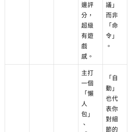
邊評
議」
分，
而非
超級
「命
有遊
令」
戲
。
感。
主打
「自
一個
動」
「懶
也代
人
表你
包」
對細
、
節的