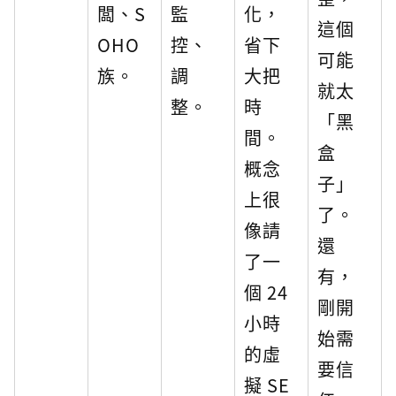
闆、S
監
化，
這個
OHO
控、
省下
可能
族。
調
大把
就太
整。
時
「黑
間。
盒
概念
子」
上很
了。
像請
還
了一
有，
個 24
剛開
小時
始需
的虛
要信
擬 SE