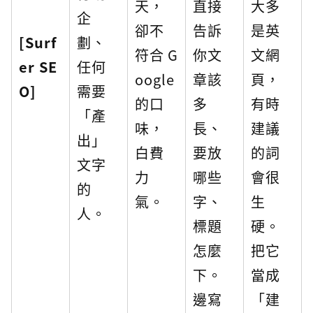
天，
直接
大多
企
卻不
告訴
是英
[Surf
劃、
符合 G
你文
文網
er SE
任何
oogle
章該
頁，
O]
需要
的口
多
有時
「產
味，
長、
建議
出」
白費
要放
的詞
文字
力
哪些
會很
的
氣。
字、
生
人。
標題
硬。
怎麼
把它
下。
當成
邊寫
「建