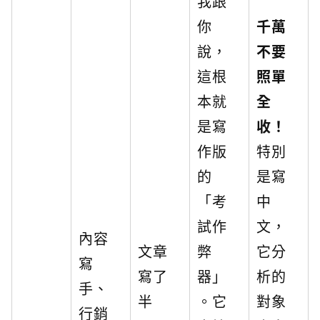
我跟
你
千萬
說，
不要
這根
照單
本就
全
是寫
收！
作版
特別
的
是寫
「考
中
試作
文，
內容
文章
弊
它分
寫
寫了
器」
析的
手、
半
。它
對象
行銷