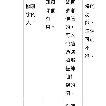
知道
蠻有
關鍵
海的
哪個
參考
字的
功
有
價值
人。
能，
用。
的，
這個
可以
可能
快速
不
過濾
夠。
掉那
些神
仙打
架的
詞。