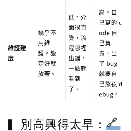
高。自
低。介
己寫的 c
面很直
幾乎不
ode 自
覺，流
用維
己負
維護難
程哪裡
護。設
責，出
度
出錯，
定好就
了 bug
一點就
放著。
就要自
看到
己熬夜 d
了。
ebug。
別高興得太早：