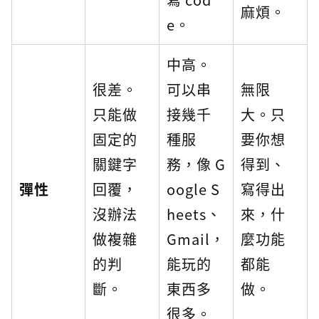
麻煩。
e。
中高。
很差。
可以串
無限
只能做
接幾千
大。只
固定的
種服
要你想
關鍵字
務，像 G
得到、
彈性
回覆，
oogle S
寫得出
沒辦法
heets、
來，什
做複雜
Gmail，
麼功能
的判
能玩的
都能
斷。
東西多
做。
很多。