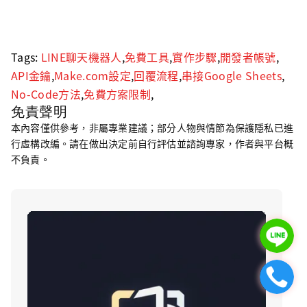
Tags:
LINE聊天機器人
,
免費工具
,
實作步驟
,
開發者帳號
,
API金鑰
,
Make.com設定
,
回覆流程
,
串接Google Sheets
,
No-Code方法
,
免費方案限制
,
免責聲明
本內容僅供參考，非屬專業建議；部分人物與情節為保護隱私已進
行虛構改編。請在做出決定前自行評估並諮詢專家，作者與平台概
不負責。