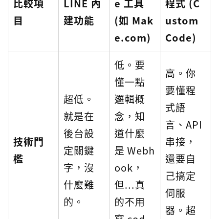
比較項
LINE 內
e 工具
程式 (C
目
建功能
(如 Mak
ustom
e.com)
Code)
低。要
高。你
懂一點
要懂程
超低。
邏輯概
式語
就是在
念，知
言、API
後台設
道什麼
技術門
串接，
定關鍵
是 Webh
檻
還要自
字，沒
ook，
己搞定
什麼難
但...真
伺服
的。
的不用
器。超
寫 cod