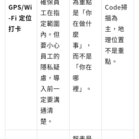
確保員
為重點
GPS/Wi
Code掃
工在指
是「你
-Fi 定位
描為
定範圍
在做什
打卡
主，地
內。但
麼
理位置
要小心
事」，
不是重
員工的
而不是
點。
隱私疑
「你在
慮，導
哪
入前一
裡」。
定要溝
通清
楚。
報表是