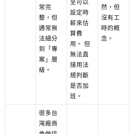
至可以
常完
然，但
設定時
整，但
沒有工
薪來估
通常無
時的概
算費
法細分
念。
用。 但
到「專
無法直
案」層
接用法
級。
規判斷
是否加
班。
很多台
灣廠商
會做這