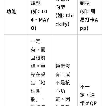
規型
到型
向型
功能
(如: 10
(如: 簡
(如: Clo
4、MAY
易打卡A
ckify)
O)
pp)
一定
有，而
且很嚴
謹。重
通常沒
點在設
有，或
定「地
不是核
不一
理圍
心功
定，通
欄」，
能。因
常是QR