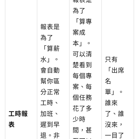
為了
「算專
報表是
案成
為了
本」。
「算薪
可以清
水」。
只有
楚看到
會自動
「出席
每個專
幫你區
名
案、每
分正常
單」。
個任務
工時、
誰來
花了多
工時報
加班、
了、誰
少時
表
遲到早
沒來，
間，甚
退。非
一目了