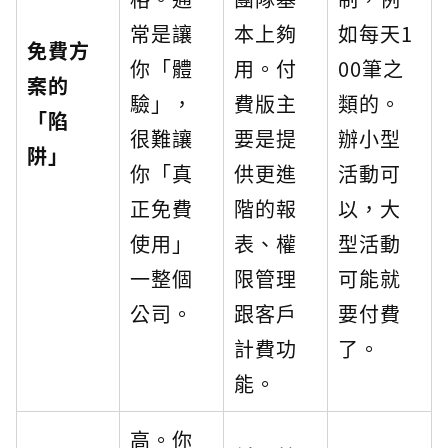
常是讓
本上夠
如每天1
免費方
你「體
用。付
00筆之
案的
驗」，
費版主
類的。
「陷
很難讓
要是提
辦小型
阱」
你「真
供更進
活動可
正免費
階的報
以，大
使用」
表、權
型活動
一整個
限管理
可能就
公司。
跟客戶
要付費
計費功
了。
能。
高。你