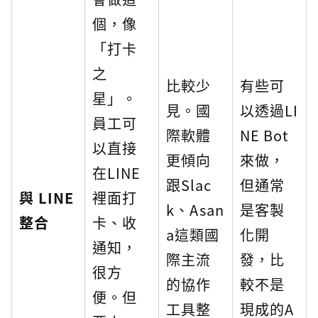
個，像
「打卡
之
比較少
有些可
星」。
見。國
以透過LI
員工可
際軟體
NE Bot
以直接
更傾向
來做，
在LINE
跟Slac
但通常
與 LINE
裡面打
k、Asan
是客製
整合
卡、收
a這類國
化開
通知，
際主流
發，比
很方
的協作
較不是
便。但
工具整
現成的A