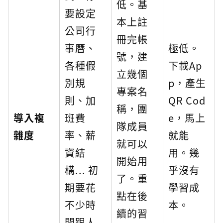
低。基
要設定
本上註
公司行
冊完帳
事曆、
極低。
號，建
各種假
下載Ap
立幾個
別規
p，產生
專案名
則、加
QR Cod
稱，團
導入複
班費
e，馬上
隊成員
雜度
率、薪
就能
就可以
資結
用。幾
開始用
構... 初
乎沒有
了。重
期要花
學習成
點在後
不少時
本。
續的習
間跟人