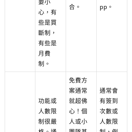
要小
合。
pp。
心，有
些是買
斷制，
有些是
月費
制。
免費方
案通常
通常會
功能或
就超佛
有簽到
人數限
心！個
次數或
制很嚴
人或小
人數限
格。通
團隊基
制，例