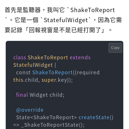
首先是監聽器，我叫它 `ShakeToReport
`。它是一個 `StatefulWidget`，因為它需
要記錄「回報視窗是不是已經打開了」。
Copy
class
ShakeToReport
extends
StatefulWidget
 {

  const 
ShakeToReport
({required 
this
.child, 
super
.key})
;

final
 Widget child;

@override
  State<ShakeToReport> 
createState
()
=> _ShakeToReportState();
