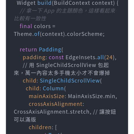
  Widget 
build
(BuildContext context) {

// 拿一下 App 的主題顏色，這樣看起來
比較有一致性
final
 colors = 
Theme.
of
(context).colorScheme;

return
Padding
(

padding
: 
const
 EdgeInsets.
all
(
24
),

      // 用 SingleChildScrollView 包起
來，萬一內容太多手機太小才不會爆掉

child
: 
SingleChildScrollView
(

child
: 
Column
(

mainAxisSize
: MainAxisSize.min,

crossAxisAlignment
: 
CrossAxisAlignment.stretch, // 讓按鈕
可以滿版

children
: [
