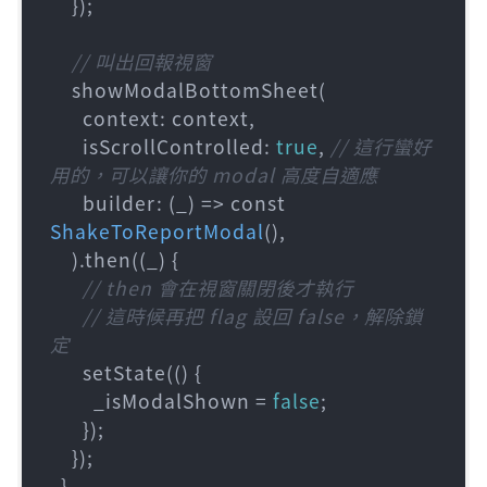
    });

// 叫出回報視窗
    showModalBottomSheet(

      context: context,

      isScrollControlled: 
true
, 
// 這行蠻好
用的，可以讓你的 modal 高度自適應
      builder: (_) => const 
ShakeToReportModal
()
,

    ).then((_) {

// then 會在視窗關閉後才執行
// 這時候再把 flag 設回 false，解除鎖
定
      setState(() {

        _isModalShown = 
false
;

      });

    });

  }
