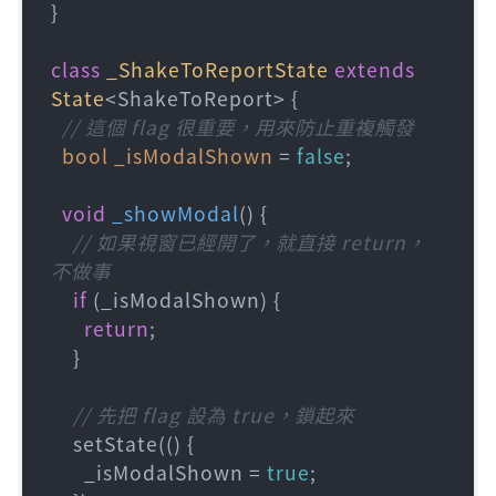
}

class
_ShakeToReportState
extends
State
<ShakeToReport> {

// 這個 flag 很重要，用來防止重複觸發
bool
_isModalShown
=
false
;

void
_showModal
()
 {

// 如果視窗已經開了，就直接 return，
不做事
if
 (_isModalShown) {

return
;

    }

// 先把 flag 設為 true，鎖起來
    setState(() {

      _isModalShown = 
true
;
