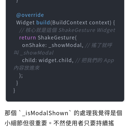
@override
  Widget 
build
(BuildContext context)
 {

// 核心就是這個 ShakeGesture Widget
return
 ShakeGesture(

      onShake: _showModal, 
// 搖了就呼
叫 _showModal
      child: widget.child, 
// 把我們的 App 
內容放進來
    );

  }

}
那個 `_isModalShown` 的處理我覺得是個
小細節但很重要。不然使用者只要持續搖