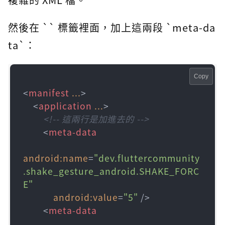
然後在 `
` 標籤裡面，加上這兩段 `meta-da
ta`：
Copy
<
manifest
...
>
<
application
...
>
<!-- 這兩行是加進去的 -->
<
meta-data
android:name
=
"dev.fluttercommunity
.shake_gesture_android.SHAKE_FORC
E"
android:value
=
"5"
 />
<
meta-data