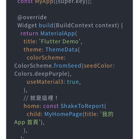
const
MyApp
({super.key});

  @override

  Widget 
build
(BuildContext context) {

return
MaterialApp
(

title
: 
'Flutter Demo'
,

theme
: 
ThemeData
(

colorScheme
: 
ColorScheme.
fromSeed
(
seedColor
: 
Colors.deepPurple),

useMaterial3
: 
true
,

      ),

      // 就是這裡！

home
: 
const
ShakeToReport
(

child
: 
MyHomePage
(
title
: 
'我的 
App 首頁'
),

      ),

    );
