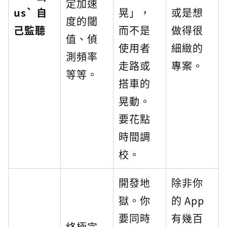
定加速
us` 自
晃」，
或是想
度的閾
己監聽
而不是
做得很
值、偵
使用者
細緻的
測頻率
走路或
專案。
等等。
搭車的
晃動。
要花點
時間調
校。
開發地
除非你
獄。你
的 App
要同時
有幾百
終極完