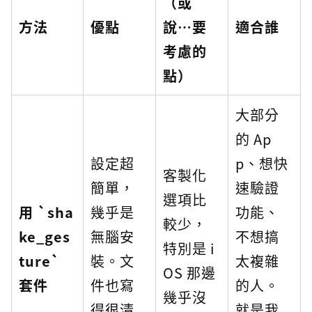
（或
方法
優點
說…要
適合誰
考慮的
點）
大部分
的 Ap
設定超
p、想快
客製化
簡單，
速驗證
選項比
用 `sha
幾乎是
功能、
較少，
ke_ges
無腦安
不想搞
特別是 i
ture`
裝。文
太複雜
OS 那邊
套件
件也寫
的人。
幾乎沒
得很清
就是我