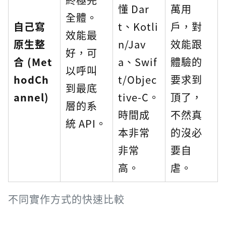
懂 Dar
萬用
全體。
自己寫
t、Kotli
戶，對
效能最
原生整
n/Jav
效能跟
好，可
合 (Met
a、Swif
體驗的
以呼叫
hodCh
t/Objec
要求到
到最底
annel)
tive-C。
頂了，
層的系
時間成
不然真
統 API。
本非常
的沒必
非常
要自
高。
虐。
不同實作方式的快速比較