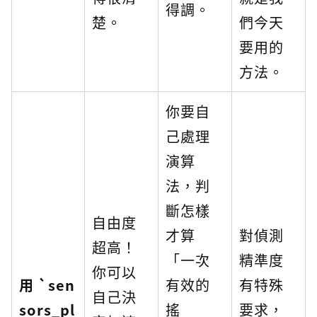
得調。
楚。
們今天
要用的
方法。
你要自
己處理
演算
法，判
斷怎樣
自由度
才算
對偵測
超高！
「一次
精準度
你可以
用 `sen
有效的
有特殊
自己決
sors_pl
搖
要求，