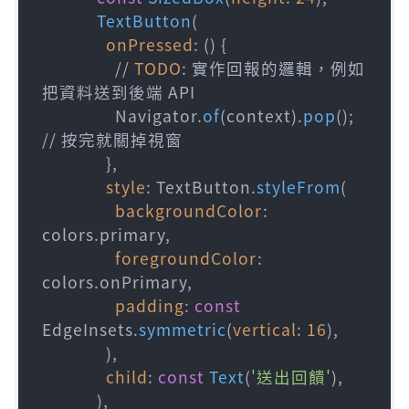
TextButton
(

onPressed
: () {

                // 
TODO
: 實作回報的邏輯，例如
把資料送到後端 API

                Navigator.
of
(context).
pop
(); 
// 按完就關掉視窗

              },

style
: TextButton.
styleFrom
(

backgroundColor
: 
colors.primary,

foregroundColor
: 
colors.onPrimary,

padding
: 
const
EdgeInsets.
symmetric
(
vertical
: 
16
),

              ),

child
: 
const
Text
(
'送出回饋'
),

            ),
