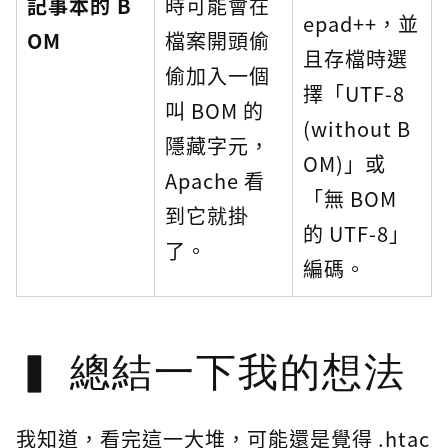
記事本的 B
時可能會在
epad++，並
OM
檔案開頭偷
且存檔時選
偷加入一個
擇「UTF-8
叫 BOM 的
(without B
隱藏字元，
OM)」或
Apache 看
「無 BOM
到它就掛
的 UTF-8」
了。
編碼。
總結一下我的想法
我知道，看完這一大堆，可能還是覺得 .htac