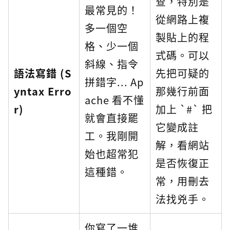
查，特別是
最常見的！
從網路上複
多一個空
製貼上的程
格、少一個
式碼。可以
斜線、指令
語法寫錯 (S
先把可疑的
拼錯字... Ap
yntax Erro
那幾行前面
ache 看不懂
r)
加上 `#` 把
就會直接罷
它變成註
工。我剛開
解，看網站
始也超常犯
是否恢復正
這種錯。
常，用刪去
法找兇手。
你寫了一堆