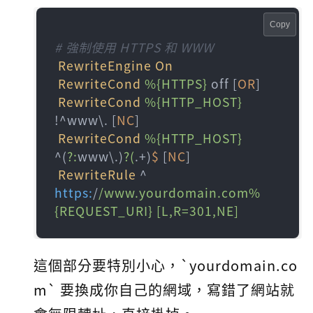
Copy
# 強制使用 HTTPS 和 WWW
RewriteEngine
On
RewriteCond
%{HTTPS}
 off [
OR
]

RewriteCond
%{HTTP_HOST}
!^www\. [
NC
]

RewriteCond
%{HTTP_HOST}
^(
?:
www\.)
?(
.+)
$ 
[
NC
]

RewriteRule
 ^ 
https:
/
/www.yourdomain.com%
{REQUEST_URI} [L,R=301,NE]
這個部分要特別小心，`yourdomain.co
m` 要換成你自己的網域，寫錯了網站就