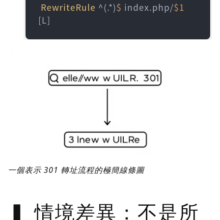
RewriteRule
 ^(.*)
$ 
index.php/
$1
[L]
一個表示 301 轉址流程的極簡線條圖
情境差異：不是所