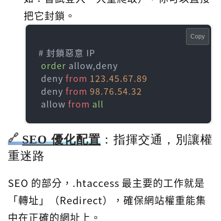
把它封鎖。
Copy
# 封鎖惡意 IP

order
 allow,deny

 deny 
from
123.45
.
67.89
 deny 
from
98.76
.
54.32
 allow 
from
all
SEO 優化配置
：指揮交通，別讓權
重迷路
SEO 的部分，.htaccess 最主要的工作就是
「轉址」（Redirect），確保網站權重能集
中在正確的網址上。