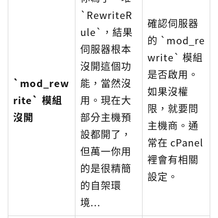
`RewriteR
確認伺服器
ule`，結果
的 `mod_re
伺服器根本
write` 模組
沒開這個功
是否啟用。
`mod_rew
能，當然沒
如果沒權
rite` 模組
用。現在大
限，就要問
沒開
部分主機預
主機商。通
設都開了，
常在 cPanel
但萬一你用
裡會有相關
的是很精簡
設定。
的自架環
境...