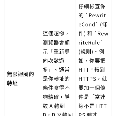
仔細檢查你
的 `Rewrit
eCond` (條
這個超慘，
件) 和 `Rew
瀏覽器會顯
riteRule`
示「重新導
(規則)。例
向次數過
如，你要把
多」。通常
HTTP 轉到
無限迴圈的
是你轉址的
HTTPS，就
轉址
條件寫得不
要加一個條
夠精確，導
件是「當連
致 A 轉到
線不是 HTT
B，B 又轉回
PS 時才