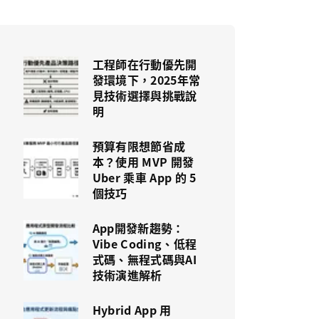
工程師在行動優先開
發環境下，2025年常
見技術選擇與挑戰說
明
預算有限想節省成
本？使用 MVP 開發
Uber 乘車 App 的 5
個技巧
App開發新趨勢：
Vibe Coding、低程
式碼、無程式碼與AI
技術演進解析
Hybrid App 用