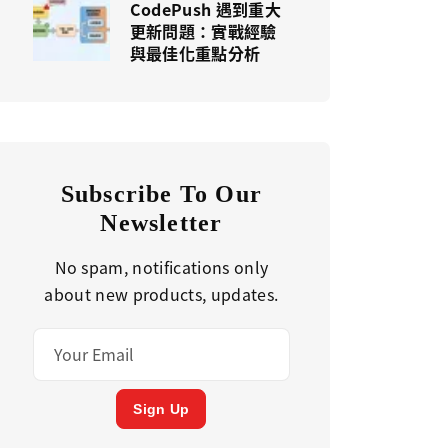
CodePush 遇到重大
更新問題：實戰經驗
與最佳化重點分析
Subscribe To Our
Newsletter
No spam, notifications only
about new products, updates.
Sign Up