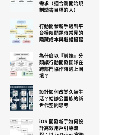
需求（適合剛開始規
劃讀書目標的人）
行動開發新手遇到平
台權限問題時常見的
隱藏成本與避錯提醒
為什麼以『前端』分
類讓行動開發團隊在
跨部門協作時遇上困
境？
設計如何改變久坐生
活？給辦公室族的新
世代空間思考
iOS 開發新手如何設
計高效用戶引導流
程：以 inDrive 實務