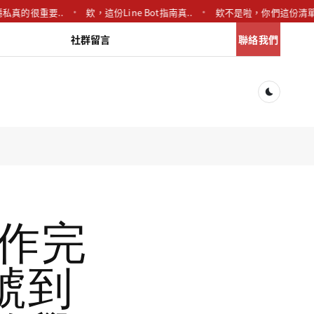
隱私真的很重要..
欸，這份Line Bot指南真..
欸不是啦，你們這份清單
社群留言
聯絡我們
Dark togg
製作完
號到