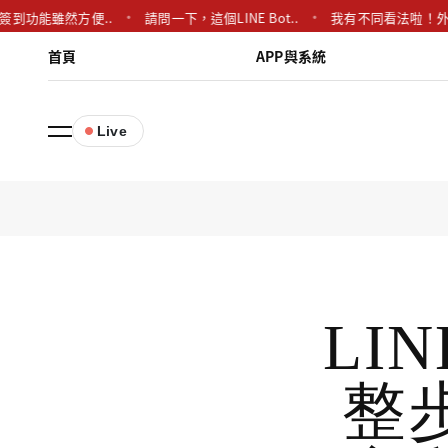
E簽到功能雖然方便..
請問一下，這個LINE Bot..
我有不同看法啦！外
首頁
APP與系統
Live
LI
整