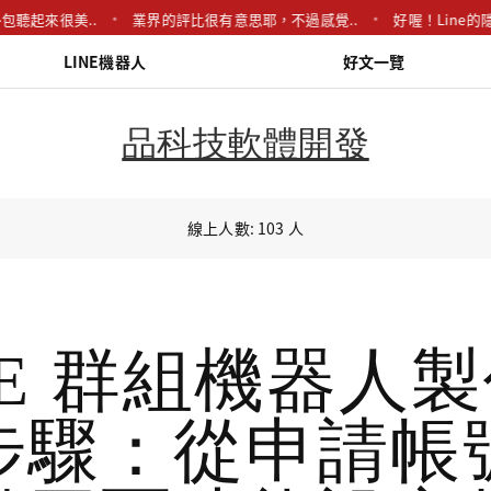
包聽起來很美..
業界的評比很有意思耶，不過感覺..
好喔！Line的
LINE機器人
好文一覽
品科技軟體開發
線上人數: 103 人
NE 群組機器人
步驟：從申請帳