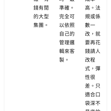
錢有閒
準確。
高。法
的大型
完全可
規或係
集團。
以依照
數一
自己的
改，就
管理邏
要再花
輯來客
錢請人
製。
改程
式，彈
性很
差。只
適合口
袋深不