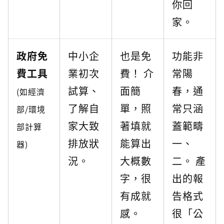
你回
家。
政府免
中小企
也是免
功能非
費工具
業初次
費！ 介
常陽
試算、
面簡
春，通
(如經濟
了解自
單，照
常只涵
部/環境
家大致
著填就
蓋範疇
部計算
排放狀
能算出
一、
器)
況。
大概數
二。 產
字，很
出的報
有成就
告格式
感。
很「公