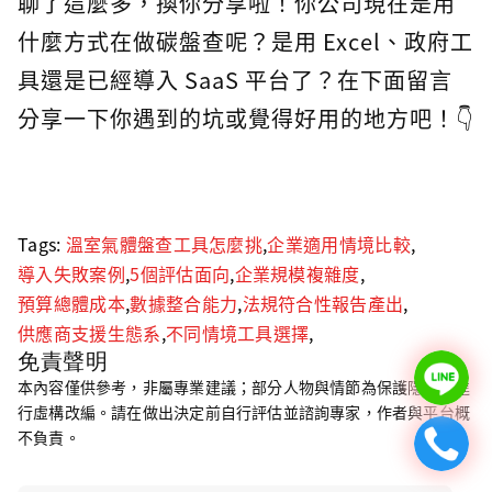
聊了這麼多，換你分享啦！你公司現在是用
什麼方式在做碳盤查呢？是用 Excel、政府工
具還是已經導入 SaaS 平台了？在下面留言
分享一下你遇到的坑或覺得好用的地方吧！👇
Tags:
溫室氣體盤查工具怎麼挑
,
企業適用情境比較
,
導入失敗案例
,
5個評估面向
,
企業規模複雜度
,
預算總體成本
,
數據整合能力
,
法規符合性報告產出
,
供應商支援生態系
,
不同情境工具選擇
,
免責聲明
本內容僅供參考，非屬專業建議；部分人物與情節為保護隱私已進
行虛構改編。請在做出決定前自行評估並諮詢專家，作者與平台概
不負責。