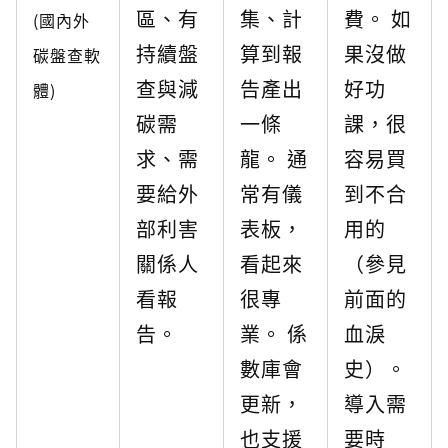
區、有
集、計
費。 如
(國內外
持續盤
算到報
果沒做
碳盤查軟
查與減
告產出
好功
體)
碳需
一條
課，很
求、需
龍。 通
容易買
要給外
常有儀
到不合
部利害
表板，
用的
關係人
看起來
（參見
看報
很專
前面的
告。
業。 係
血淚
數庫會
史）。
更新，
導入需
也支援
要時