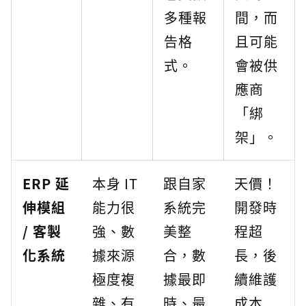
多種報
間，而
告格
且可能
式。
會被供
應商
「綁
架」。
ERP 延
本身 IT
跟自家
天價！
伸模組
能力很
系統完
開發時
/ 客製
強、數
美整
程超
化系統
據來源
合，數
長，後
極度複
據最即
續維護
雜、有
時、最
成本