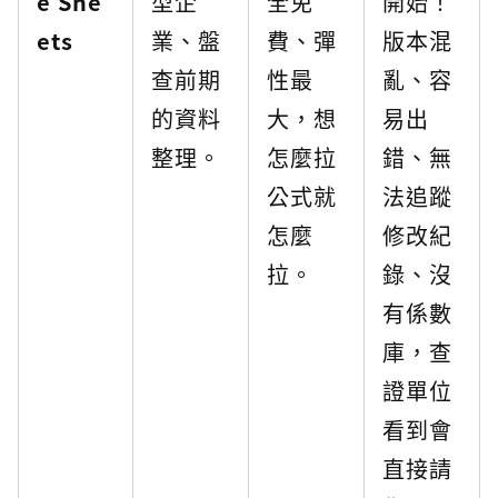
e She
型企
全免
開始！
ets
業、盤
費、彈
版本混
查前期
性最
亂、容
的資料
大，想
易出
整理。
怎麼拉
錯、無
公式就
法追蹤
怎麼
修改紀
拉。
錄、沒
有係數
庫，查
證單位
看到會
直接請