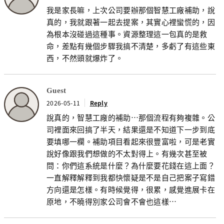
我是家長嘛，上次公司要辦那個智慧工廠補助，說
真的，我就跟著一起去提案，其實心裡蠻慌的，因
為根本沒碰過這種事。資源整理這一包真的是救
命，差點有幾個步驟我搞不清楚，多虧了有這些東
西，不然頭就爆炸了。
Guest
2026-05-11
Reply
說真的，智慧工廠的補助…那個流程有夠複雜。公
司裡面來回搞了半天，結果還是不知道下一步到底
要填哪一欄。補助項目看起來很豐富啦，可是老實
說好像跟我們想做的不太對得上。有幾次甚至被
問：你們這系統是什麼？為什麼要花錢在這上面？
一直解釋解釋到我都快懷疑是不是自己把案子寫錯
方向還是怎樣。有時候覺得，很累，感覺進展卡在
原地，不曉得別家公司會不會也這樣…