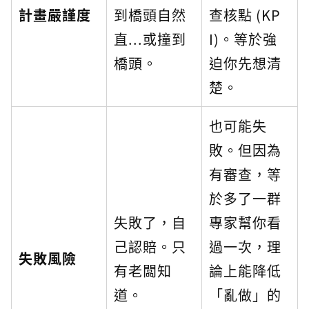
計畫嚴謹度
到橋頭自然
查核點 (KP
直...或撞到
I)。等於強
橋頭。
迫你先想清
楚。
也可能失
敗。但因為
有審查，等
於多了一群
失敗了，自
專家幫你看
己認賠。只
過一次，理
失敗風險
有老闆知
論上能降低
道。
「亂做」的