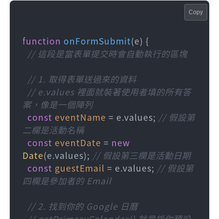
Copy
function
onFormSubmit
(
e
) 
{

// 這段是當表單提交時會自動執行的區塊
// 1. 取得表單送過來的資料
// e.values 裡面就裝著使用者填的所有答
案，像是一個陣列
const
eventName
 = e.values; 
// 假設第
二欄是活動名稱
const
eventDate
 = 
new
Date
(e.values); 
// 假設第三欄是活動日期
const
guestEmail
 = e.values; 
// 假設第
四欄是參加者的 Email
// 2. 找到你的 Google 日曆
// getPrimaryCalendar() 就是抓你預設