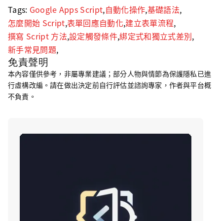
Tags:
Google Apps Script
,
自動化操作
,
基礎語法
,
怎麼開始 Script
,
表單回應自動化
,
建立表單流程
,
撰寫 Script 方法
,
設定觸發條件
,
綁定式和獨立式差別
,
新手常見問題
,
免責聲明
本內容僅供參考，非屬專業建議；部分人物與情節為保護隱私已進
行虛構改編。請在做出決定前自行評估並諮詢專家，作者與平台概
不負責。