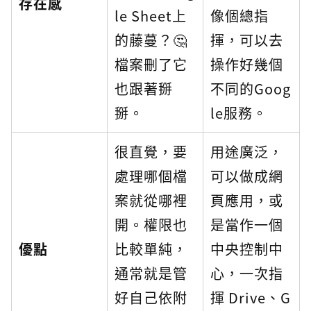
存在感
le Sheet上
像個總指
的藤蔓？🤔
揮，可以去
檔案刪了它
操作好幾個
也跟著掰
不同的Goog
掰。
le服務。
很直覺，要
用途廣泛，
處理哪個檔
可以做成網
案就從哪裡
頁應用，或
開。權限也
是當作一個
優點
比較單純，
中央控制中
通常就是管
心，一次指
好自己依附
揮 Drive、G