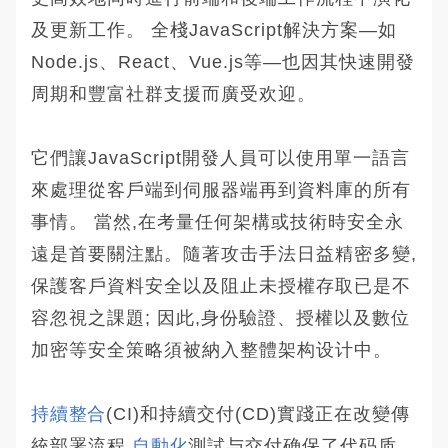
及更新工作。 全棧JavaScript解決方案—如
Node.js、React、Vue.js等—也因其快速開發
周期和豐富社群支援而廣受欢迎。
它們讓JavaScript開發人員可以使用單一語言
來處理從客戶端到伺服器端再到資料庫的所有
事情。 當然,在考量任何架構或技術時安全永
遠是首要關注點。隨著攻击手法日益精密多變,
保護客戶資料安全以及阻止未授權存取已是不
容忽視之課題; 因此,身份驗證、授權以及數位
加密等安全策略須被納入整體架构设计中。
持續整合
(CI)和持續交付(CD)實踐正在改變傳
統部署流程,
自動化
測試与交付确保了代码质