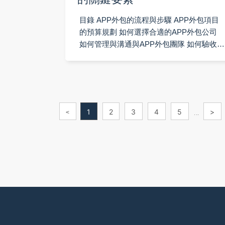
目錄 APP外包的流程與步驟 APP外包項目
的預算規劃 如何選擇合適的APP外包公司
如何管理與溝通與APP外包團隊 如何驗收與
測試外包開發的APP 近年來，隨著AP
1
2
3
4
5
>
<
...