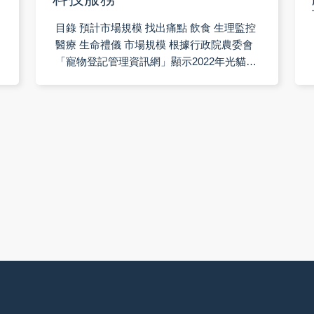
目錄 預計市場規模 找出痛點 飲食 生理監控
醫療 生命禮儀 市場規模 根據行政院農委會
「寵物登記管理資訊網」顯示2022年光貓狗
的新增登記數就達24萬，數量遠超過當年度
新生兒的1