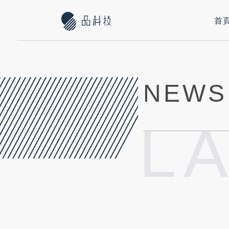
首
NEWS
L