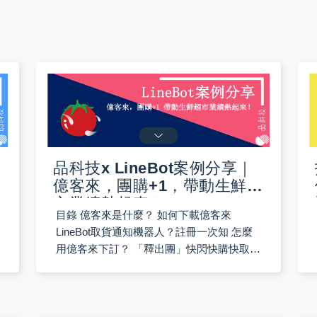
品科技x LineBot案例分享｜
億客來，團購+1，帶動生鮮超
市業績熱起來！
目錄 億客來是什麼？ 如何下載億客來
LineBot取貨通知機器人？註冊一次知 怎麼
用億客來下訂？ 「釋出團」快閃快購快取
貨，不必長久守候 使用億客來，方便美食迅
速來 億客來分店社群