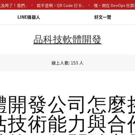
！我們..
欸不是啊，QR Code 打卡..
嘿，剛在 DevOps 社群看..
LINE機器人
好文一覽
品科技軟體開發
線上人數: 153 人
體開發公司怎麼
估技術能力與合