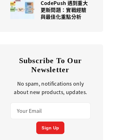
CodePush 遇到重大
更新問題：實戰經驗
與最佳化重點分析
Subscribe To Our
Newsletter
No spam, notifications only
about new products, updates.
Sign Up