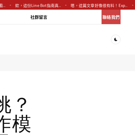
欸，這份Line Bot指南真..
嗯，這篇文章好像很有料！Exp..
您
社群留言
聯絡我們
Dark togg
挑？
作模