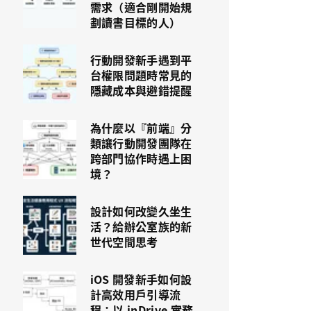
需求（適合剛開始規
劃讀書目標的人）
行動開發新手遇到平
台權限問題時常見的
隱藏成本與避錯提醒
為什麼以『前端』分
類讓行動開發團隊在
跨部門協作時遇上困
境？
設計如何改變久坐生
活？給辦公室族的新
世代空間思考
iOS 開發新手如何設
計高效用戶引導流
程：以 inDrive 實務