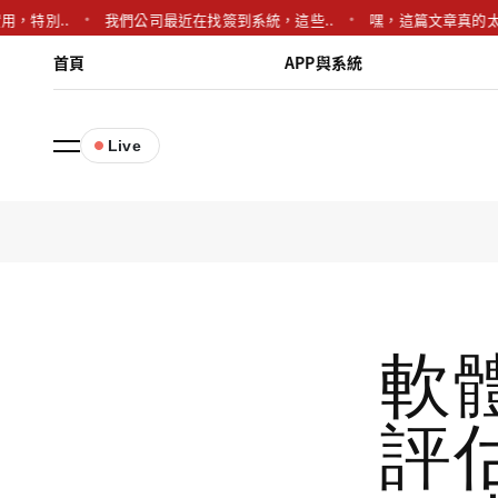
別..
我們公司最近在找簽到系統，這些..
嘿，這篇文章真的太及時了
首頁
APP與系統
Live
軟
評