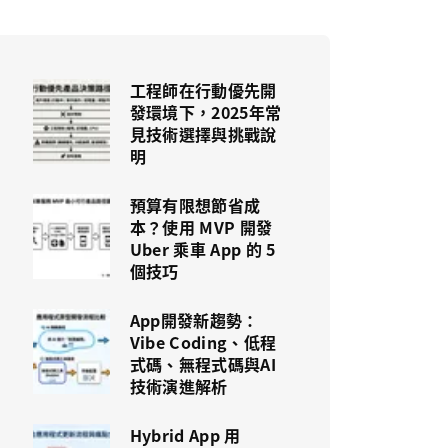
工程師在行動優先開
發環境下，2025年常
見技術選擇與挑戰說
明
預算有限想節省成
本？使用 MVP 開發
Uber 乘車 App 的 5
個技巧
App開發新趨勢：
Vibe Coding、低程
式碼、無程式碼與AI
技術演進解析
Hybrid App 用