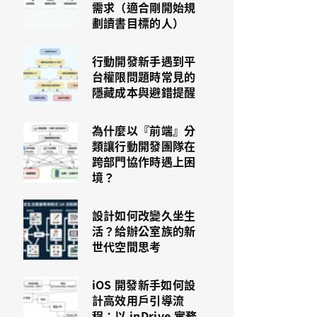
需求（適合剛開始規
劃讀書目標的人）
行動開發新手遇到平
台權限問題時常見的
隱藏成本與避錯提醒
為什麼以『前端』分
類讓行動開發團隊在
跨部門協作時遇上困
境？
設計如何改變久坐生
活？給辦公室族的新
世代空間思考
iOS 開發新手如何設
計高效用戶引導流
程：以 inDrive 實務