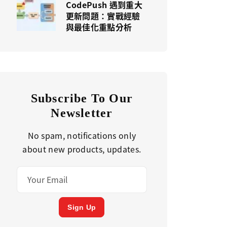
CodePush 遇到重大
更新問題：實戰經驗
與最佳化重點分析
Subscribe To Our
Newsletter
No spam, notifications only
about new products, updates.
Sign Up