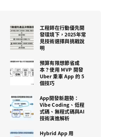
工程師在行動優先開
發環境下，2025年常
見技術選擇與挑戰說
明
預算有限想節省成
本？使用 MVP 開發
Uber 乘車 App 的 5
個技巧
App開發新趨勢：
Vibe Coding、低程
式碼、無程式碼與AI
技術演進解析
Hybrid App 用