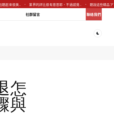
很美..
業界的評比很有意思耶，不過感覺..
聽說這些精品アプリ很厲
社群留言
聯絡我們
Dark togg
簽退怎
驟與