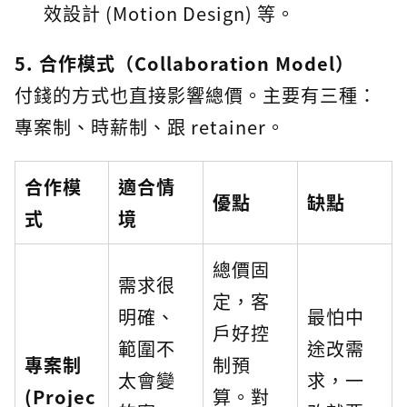
效設計 (Motion Design) 等。
5. 合作模式（Collaboration Model）
付錢的方式也直接影響總價。主要有三種：
專案制、時薪制、跟 retainer。
合作模
適合情
優點
缺點
式
境
總價固
需求很
定，客
明確、
最怕中
戶好控
範圍不
途改需
專案制
制預
太會變
求，一
(Projec
算。對