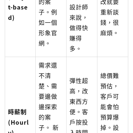
的案
改就要
t-base
設計師
子。例
重新談
d)
來說，
如一個
錢，很
做得快
形象官
麻煩。
賺得
網。
多。
需求還
不清
總價難
彈性超
楚、需
預估，
高，改
要邊做
客戶可
東西方
邊探索
能會怕
時薪制
便。客
的案
預算爆
(Hourl
戶按投
子。 新
掉。設
y)
入時間