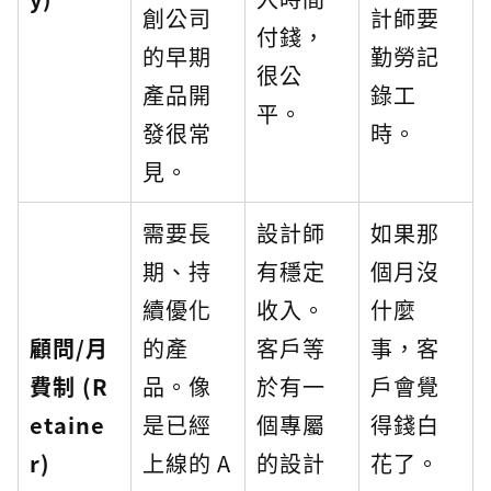
創公司
計師要
付錢，
的早期
勤勞記
很公
產品開
錄工
平。
發很常
時。
見。
需要長
設計師
如果那
期、持
有穩定
個月沒
續優化
收入。
什麼
顧問/月
的產
客戶等
事，客
費制 (R
品。像
於有一
戶會覺
etaine
是已經
個專屬
得錢白
r)
上線的 A
的設計
花了。