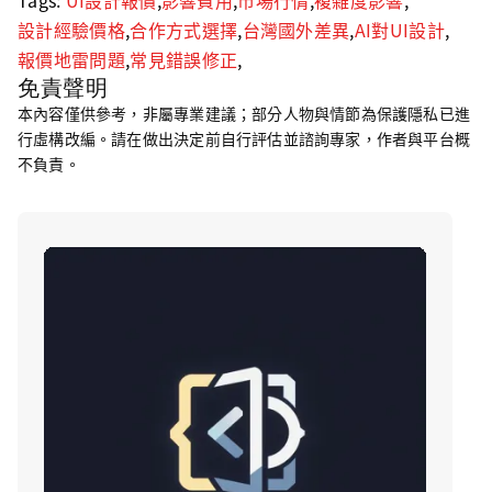
Tags:
UI設計報價
,
影響費用
,
市場行情
,
複雜度影響
,
設計經驗價格
,
合作方式選擇
,
台灣國外差異
,
AI對UI設計
,
報價地雷問題
,
常見錯誤修正
,
免責聲明
本內容僅供參考，非屬專業建議；部分人物與情節為保護隱私已進
行虛構改編。請在做出決定前自行評估並諮詢專家，作者與平台概
不負責。