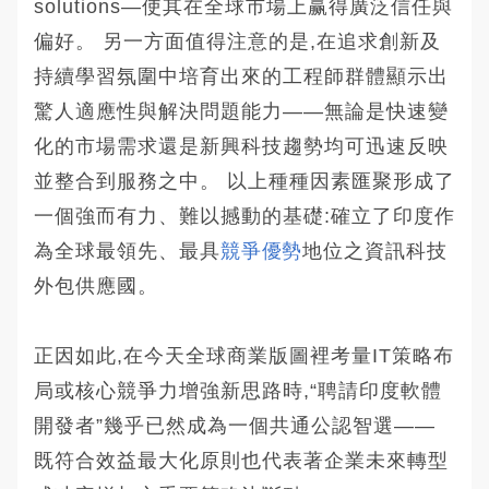
solutions—使其在全球市場上赢得廣泛信任與
偏好。 另一方面值得注意的是,在追求創新及
持續學習氛圍中培育出來的工程師群體顯示出
驚人適應性與解決問題能力——無論是快速變
化的市場需求還是新興科技趨勢均可迅速反映
並整合到服務之中。 以上種種因素匯聚形成了
一個強而有力、難以撼動的基礎:確立了印度作
為全球最領先、最具
競爭優勢
地位之資訊科技
外包供應國。
正因如此,在今天全球商業版圖裡考量IT策略布
局或核心競爭力增強新思路時,“聘請印度軟體
開發者”幾乎已然成為一個共通公認智選——
既符合效益最大化原則也代表著企業未來轉型