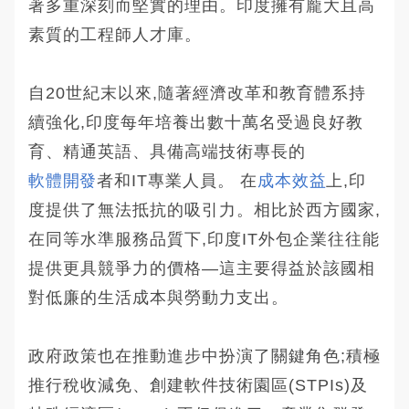
著多重深刻而堅實的理由。印度擁有龐大且高
素質的工程師人才庫。
自20世紀末以來,隨著經濟改革和教育體系持
續強化,印度每年培養出數十萬名受過良好教
育、精通英語、具備高端技術專長的
軟體開發
者和IT專業人員。 在
成本效益
上,印
度提供了無法抵抗的吸引力。相比於西方國家,
在同等水準服務品質下,印度IT外包企業往往能
提供更具競爭力的價格—這主要得益於該國相
對低廉的生活成本與勞動力支出。
政府政策也在推動進步中扮演了關鍵角色;積極
推行稅收減免、創建軟件技術園區(STPIs)及