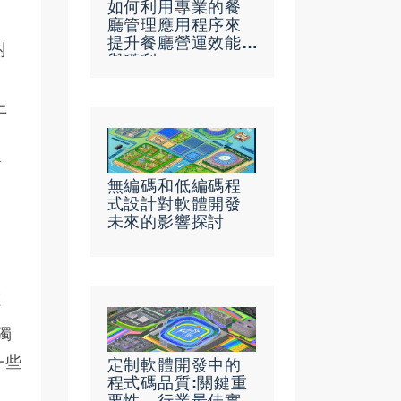
如何利用專業的餐
廳管理應用程序來
提升餐廳營運效能
對
與獲利
上
對
無編碼和低編碼程
式設計對軟體開發
未來的影響探討
本
獨
一些
定制軟體開發中的
程式碼品質:關鍵重