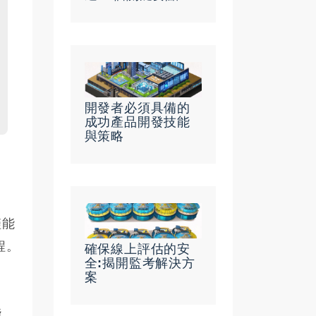
開發者必須具備的
成功產品開發技能
與策略
僅能
程。
確保線上評估的安
全:揭開監考解決方
案
能。