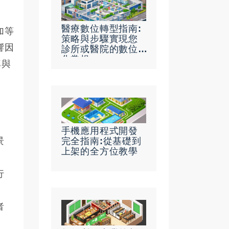
醫療數位轉型指南:
加等
策略與步驟實現您
響因
診所或醫院的數位
化常規
率與
手機應用程式開發
景
完全指南:從基礎到
上架的全方位教學
行
者