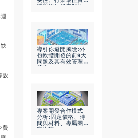
要性、行業最佳實
踐與衍生好處解析
幸運
法缺
導引你避開風險:外
包軟體開發的前9大
問題及其有效管理
策略
等設
專案開發合作模式
分析:固定價格、時
間與材料、專屬團
少費
隊比較
你應