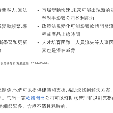
間壓力,無法
市場變動快速,未來可能出現新的
爭對手影響公司盈利能力
變動頻繁,導
政策法規變化可能影響軟體開發
程或產品上線時間
斷學習和更新
人才培育困難、人員流失等人事
力
素也是潛在威脅
強弱危機分析(最後更新: 2024-03-09)
關係,他們可以提供建議和支援,協助您找到解決方案
題。諮詢一家
軟體開發
公司可以幫助您管理和規劃完整
常是細節繁多、含糊不清且耗時的。