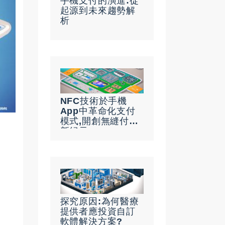
手機支付的演進:從
起源到未來趨勢解
析
NFC技術於手機
App中革命化支付
模式,開創無縫付款
新紀元
探究原因:為何醫療
提供者應投資自訂
軟體解決方案?