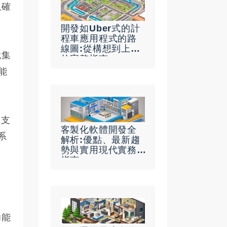
以確
開發如Uber式的計
程車應用程式的路
線圖:從構想到上線
就集
的完整指南
能
性支
客製化軟體開發全
系
解析:優點、最新趨
勢與實用現代實務
指南
。
功能