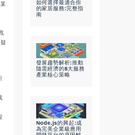
如何選擇最適合你
除某
的家居服務:完整指
南
戰
無疑
發展趨勢解析:推動
隨需經濟的8大服務
產業核心策略
析
找
程
Node.js的興起:成
為完美企業級應用