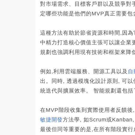
對市場需求、目標客戶群以及競爭對
定哪些功能是他們的MVP真正需要包
這種方法有助於節省資源和時間,因
中精力打造核心價值主張可以讓企業更
規劃也強調利用現有技術和框架來降
例如,利用雲端服務、開源工具以及
自
出。同時, 透過模塊化設計原則, 可
統迭代與擴展效率。 智能規劃還包
在MVP階段收集到實際使用者反饋後,
敏捷開發
方法學, 如Scrum或Kan
最後但同等重要的是,在所有階段實