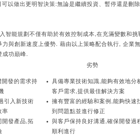
公司可以做出更明智決策:無論是繼續投資、暫停還是刪
引入智能規劃不僅有助於有效控制成本,在充滿變數和挑
力與創新速度上優勢. 藉由以上策略配合執行, 企業
成功巔峰.
劣勢
體開發的需求持
具備專業技術知識,能夠有效地分
機
客戶需求,提供最佳解決方案
過引入新技術
擁有豐富的經驗和案例,能夠快速
效率
到問題點並進行修正
開發產品,拓
與客戶保持良好溝通,確保開發過
險
順利進行