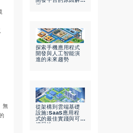
開發平台的原因解
析
競
流
探索手機應用程式
因
開發與人工智能演
進的未來趨勢
。無
從架構到雲端基礎
設施:SaaS應用程
的
式的最佳實踐與可
擴展性