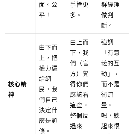
面。公
手管更
群經理
平！
多。
做判
斷。
由上而
強調
由下而
下，我
「有意
上，把
們（官
義的互
權力還
方）覺
動」，
給網
核心精
得你們
而不是
民，我
神
應該看
衝流
們自己
這些。
量。
決定什
整個反
嗯，聽
麼是頭
過來
起來很
條。