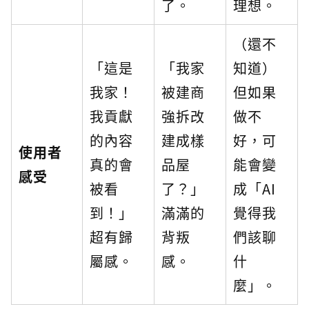
了。
理想。
（還不
「這是
「我家
知道）
我家！
被建商
但如果
我貢獻
強拆改
做不
的內容
建成樣
好，可
使用者
真的會
品屋
能會變
感受
被看
了？」
成「AI
到！」
滿滿的
覺得我
超有歸
背叛
們該聊
屬感。
感。
什
麼」。