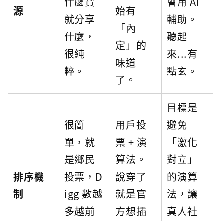
什麼寶
會用 AI
源
始有
就分享
輔助。
「內
什麼，
聽起
定」的
很純
來...有
味道
粹。
點玄。
了。
目標是
很簡
用戶投
避免
單，就
票 + 演
「激化
是鄉民
算法。
對立」
排序機
投票，D
說穿了
的演算
制
igg 數越
就是官
法，讓
多越前
方想插
真人社