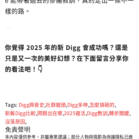
e 能帶著過去的慘痛教訓，真的走出一條不一
樣的路。
你覺得 2025 年的新 Digg 會成功嗎？還是
只是又一次的美好幻想？在下面留言分享你
的看法吧！👇
Tags:
Digg興衰史
,
社群龍頭
,
Digg多神
,
怎麼搞砸的
,
新舊Digg比較
,
問題出在哪
,
2025復活
,
Digg教訓
,
轉折關鍵
,
沒落原因
,
免責聲明
本內容僅供參考，非屬專業建議；部分人物與情節為保護隱私已進