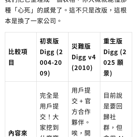
種「心死」的感覺了。這不只是改版，這根
本是換了一家公司。
初衷版
重生版
災難版
比較項
Digg (2
Digg (2
Digg v4
目
004-20
025 願
(2010)
09)
景)
用戶提
完全是
目前說
交 + 官
用戶提
是要回
方合作
交！大
歸社
夥伴。
家挖到
群，但
內容來
唉，開