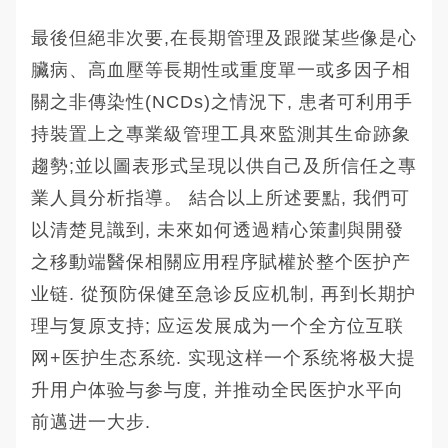
最後但絕非次要,在長期管理及跟蹤某些像是心
臟病、高血壓等長期性或重度單一或多因子相
關之非傳染性(NCDs)之情況下, 患者可利用手
持裝置上之專業級管理工具來監測其生命跡象
趨勢;並以圖表形式呈現以供自己及所信任之專
業人員分析指導。 結合以上所述要點, 我們可
以清楚見識到, 未來如何透過精心策劃與開發
之移動端醫保相關应用程序賦權於整个医护产
业链. 從预防保健至急诊反应机制, 再到长期护
理与复原支持; 应运发展成为一个全方位互联
网+医护生态系统. 实现这样一个系统将极大提
升用户体验与参与度, 并推动全民医护水平向
前邁进一大步.