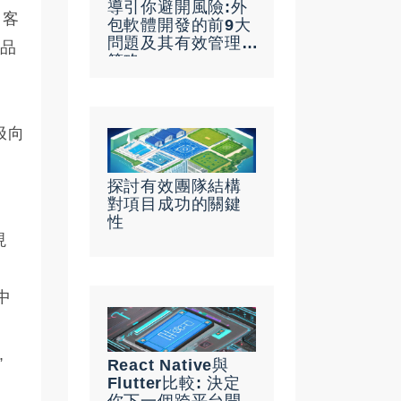
導引你避開風險:外
、客
包軟體開發的前9大
問題及其有效管理
越品
策略
极向
探討有效團隊結構
對項目成功的關鍵
性
現
中
,
React Native與
Flutter比較: 決定