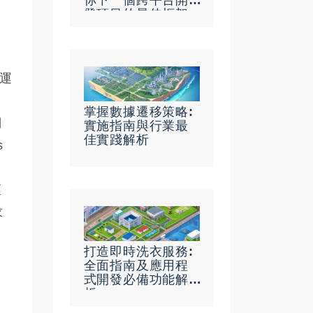
你下一個跨平台開
發項目的最佳框架
選擇
營運
掌握數據遷移策略:
們
實施指南與行業最
佳實踐解析
s
區
求
打造即時洗衣服務:
全面指南及應用程
式開發必備功能解
析