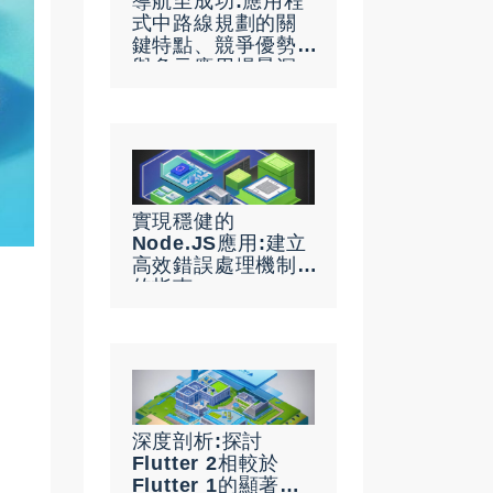
導航至成功:應用程
式中路線規劃的關
鍵特點、競爭優勢
與多元應用場景深
度解析
實現穩健的
Node.JS應用:建立
高效錯誤處理機制
的指南
深度剖析:探討
Flutter 2相較於
Flutter 1的顯著優