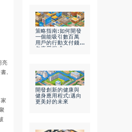
策略指南:如何開發
一個能吸引數百萬
用戶的行動支付錢
包應用程式
明亮
書,
開發創新的健康與
健身應用程式:邁向
專家
更美好的未來
聚
破