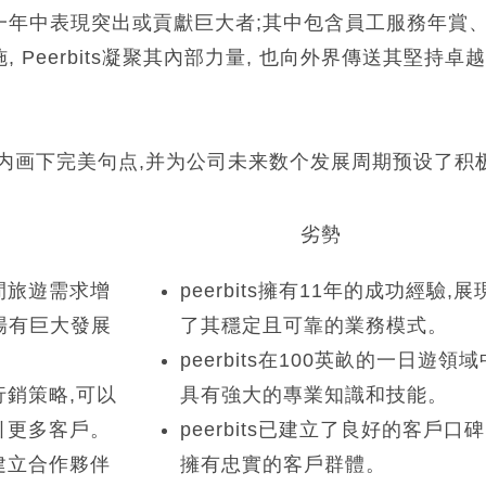
一年中表現突出或貢獻巨大者;其中包含員工服務年賞
Peerbits凝聚其內部力量, 也向外界傳送其堅持卓
内画下完美句点,并为公司未来数个发展周期预设了积
劣勢
閒旅遊需求增
peerbits擁有11年的成功經驗,展
市場有巨大發展
了其穩定且可靠的業務模式。
peerbits在100英畝的一日遊領域
銷策略,可以
具有強大的專業知識和技能。
引更多客戶。
peerbits已建立了良好的客戶口碑
建立合作夥伴
擁有忠實的客戶群體。