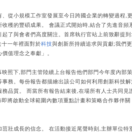
有、從小規模工作室發展至今日跨國企業的轉變過程,
收穫的豐碩成果。 會議正式開始時,結合了先進音頻
引起了與會者們高度關注。首席執行官站上前致辭提到
過去十一年裡面對於
科技
與創新所持續追求與貢獻;我們
心價值理念之奉獻」。
屏幕映照下,部門主管陸續上台報告他們部門今年度內部
等事務。每份報告都描繪出該公司如何利用創新科技解
務品質。 而當所有報告結束後,在場所有人士共同見
—公佈即將啟動全球範圍內數項重點計畫和策略合作夥伴關
茁壯成長的信念。 在活動接近尾聲時刻,主辦單位特