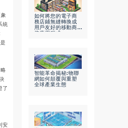
更象
如何將您的電子商
務店鋪無縫轉換成
系統
用戶友好的移動商
務應用程式
:
更是
策略
智能革命揭秘:物聯
網如何顛覆與重塑
決
全球產業生態
證了
別安