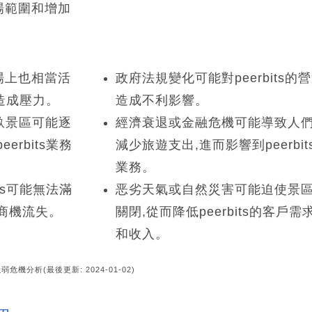
場範圍和增加
場上也相當活
政府法規變化可能對peerbits的
ts造成壓力。
造成不利影響。
英畝景區可能逐
經濟衰退或金融危機可能導致人
erbits業務
減少旅遊支出,進而影響到peerbit
業務。
its可能無法滿
恶劣天氣或自然災害可能迫使景
商機流失。
關閉,從而降低peerbits的客戶需
和收入。
強弱危機分析(最後更新: 2024-01-02)