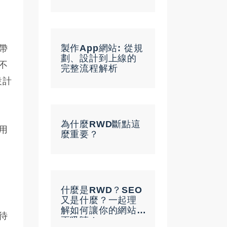
製作App網站: 從規
帶
劃、設計到上線的
不
完整流程解析
設計
為什麼RWD斷點這
用
麼重要？
什麼是RWD？SEO
又是什麼？一起理
解如何讓你的網站
待
更吸睛！