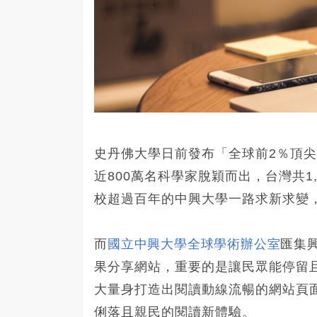
史丹佛大學日前發布「全球前2％頂尖科學家名單
近800萬名科學家脫穎而出，台灣共1
校超過百年的中興大學一路求新求變
而
國立中興大學全球學術辦公室
匯集
果分享網站，重要的是讓民眾能停留
大量身打造出閱讀動線流暢的網站頁
俐落且親民的閱讀新體驗。