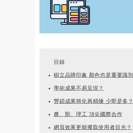
目錄
樹立品牌印象 顏色也是重要識
學術成果不易呈現？
豐碩成果簡化再精煉 少即是多
農、獸、理工 頂尖國際合作
網頁效果更能攫取使用者目光？