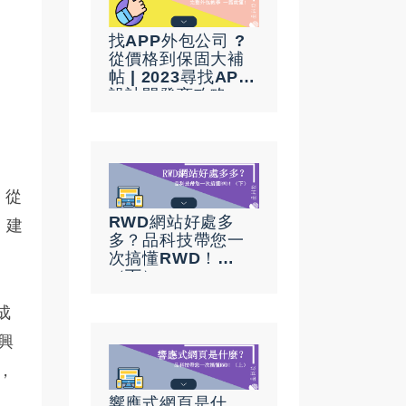
找APP外包公司 ?
從價格到保固大補
帖 | 2023尋找APP
設計開發商攻略
，從
RWD網站好處多
，建
多？品科技帶您一
次搞懂RWD！
（下）
成
興
，
響應式網頁是什