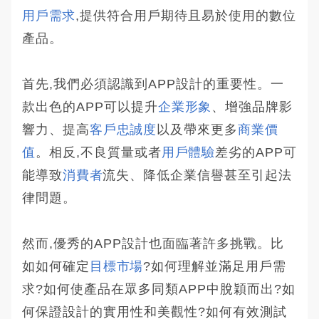
用戶需求
,提供符合用戶期待且易於使用的數位
產品。
首先,我們必須認識到APP設計的重要性。一
款出色的APP可以提升
企業形象
、增強品牌影
響力、提高
客戶忠誠度
以及帶來更多
商業價
值
。相反,不良質量或者
用戶體驗
差劣的APP可
能導致
消費者
流失、降低企業信譽甚至引起法
律問題。
然而,優秀的APP設計也面臨著許多挑戰。比
如如何確定
目標市場
?如何理解並滿足用戶需
求?如何使產品在眾多同類APP中脫穎而出?如
何保證設計的實用性和美觀性?如何有效測試