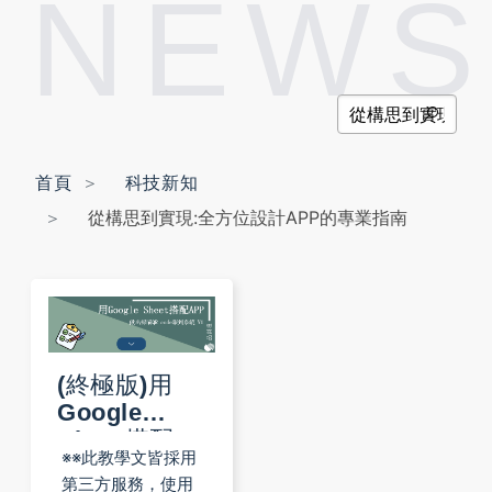
NEWS
首頁
科技新知
從構思到實現:全方位設計APP的專業指南
(終極版)用
Google
Sheet搭配
※※此教學文皆採用
APP | 做出掃
第三方服務，使用