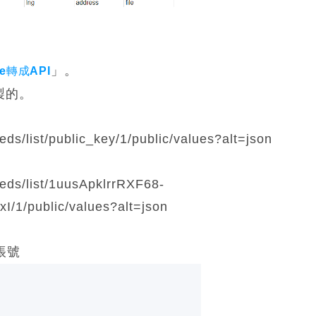
」。
le轉成API
複製的。
ds/list/public_key/1/public/values?alt=json
eeds/list/1uusApklrrRXF68-
/public/values?alt=json
帳號