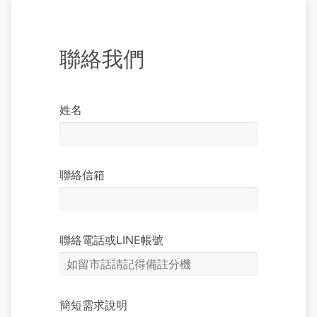
聯絡我們
我們從建立完整的企業形象開始，一
路延伸服務至網路行銷──
姓名
品科技以顧客滿意服務為宗旨，提供專業的技術
諮詢。歡迎您與我們聯絡，讓我們知道您的想法
聯絡信箱
聯絡電話或LINE帳號
簡短需求說明