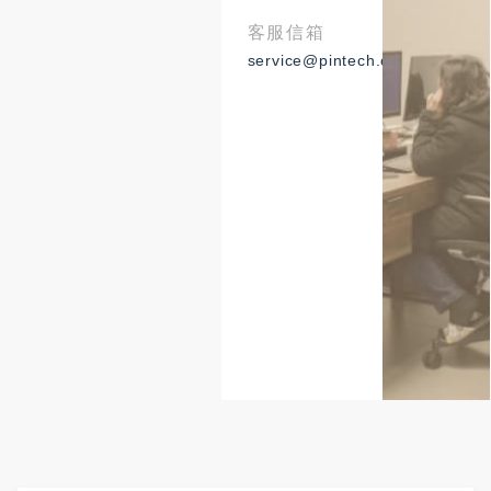
客服信箱
service@pintech.com.tw