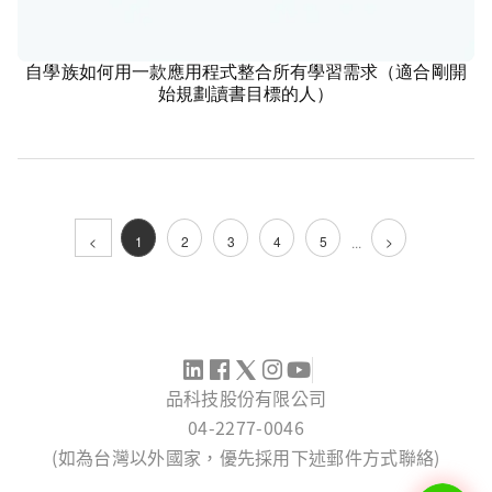
自學族如何用一款應用程式整合所有學習需求（適合剛開
資訊科技
始規劃讀書目標的人）
<
1
2
3
4
5
>
...
品科技股份有限公司
04-2277-0046
(如為台灣以外國家，優先採用下述郵件方式聯絡)
SERVICE@PINTECH.COM.TW