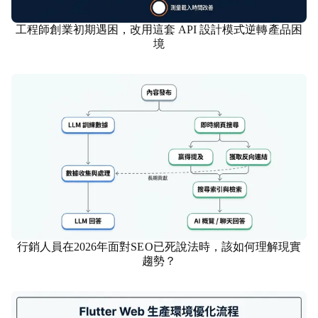
工程師創業初期遇困，改用這套 API 設計模式逆轉產品困
資訊科技
境
行銷人員在2026年面對SEO已死說法時，該如何理解現實
市場行銷
趨勢？